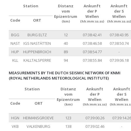
Station
Distanz
Ankunft
Ankunft
vom
der P
der S
Epizentrum
Wellen
Wellen
Code
ORT
(km)
(hh:mm:ss.ss)
(hh:mm:ss.ss)
BGG
BURG ELTZ
12
07:38:42.41
07:38:43.95
NAST
IGS NASTÄTTEN
40
07:38:46.58
07:38:50.74
HUP
HUPPENBROICH
89
07:38:54.77
-
KLL
KALLTALSPERRE
94
07:38:55.84
07:39:06.18
MEASUREMENTS BY THE DUTCH SEISMIC NETWORK OF KNMI
(ROYAL NETHERLANDS METEOROLOGICAL INSTITUTE)
Station
Distanz
Ankunft
Ankunft
vom
der P
der S
Epizentrum
Wellen
Wellen
Code
ORT
(km)
(hh:mm:ss.ss)
(hh:mm:ss.s
HGN
HEIMANSGROEVE
123
07:39:00.26
07:39:14.2
VKB
VALKENBURG
138
07:39:02.46
-