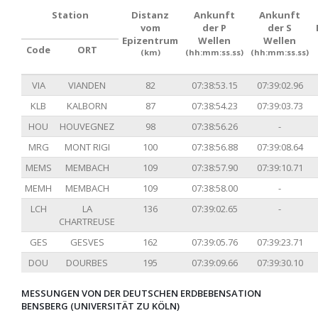
Station
Distanz
Ankunft
Ankunft
vom
der P
der S
Epizentrum
Wellen
Wellen
Code
ORT
(km)
(hh:mm:ss.ss)
(hh:mm:ss.ss)
VIA
VIANDEN
82
07:38:53.15
07:39:02.96
KLB
KALBORN
87
07:38:54.23
07:39:03.73
HOU
HOUVEGNEZ
98
07:38:56.26
-
MRG
MONT RIGI
100
07:38:56.88
07:39:08.64
MEMS
MEMBACH
109
07:38:57.90
07:39:10.71
MEMH
MEMBACH
109
07:38:58.00
-
LCH
LA
136
07:39:02.65
-
CHARTREUSE
GES
GESVES
162
07:39:05.76
07:39:23.71
DOU
DOURBES
195
07:39:09.66
07:39:30.10
MESSUNGEN VON DER DEUTSCHEN ERDBEBENSATION
BENSBERG (UNIVERSITÄT ZU KÖLN)