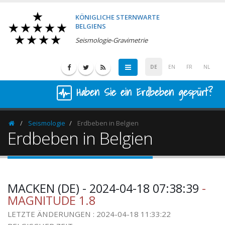
KÖNIGLICHE STERNWARTE
BELGIENS
Seismologie-Gravimetrie
DE
EN
FR
NL
Haben Sie ein Erdbeben gespürt?
Seismologie
Erdbeben in Belgien
Homepage
Erdbeben in Belgien
MACKEN (DE) - 2024-04-18 07:38:39
-
MAGNITUDE 1.8
LETZTE ÄNDERUNGEN : 2024-04-18 11:33:22