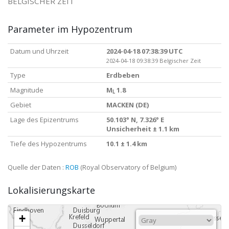
BELGISCHER ZEIT
Parameter im Hypozentrum
Datum und Uhrzeit
2024-04-18 07:38:39 UTC
2024-04-18 09:38:39 Belgischer Zeit
Type
Erdbeben
Magnitude
M
1.8
L
Gebiet
MACKEN (DE)
Lage des Epizentrums
50.103° N, 7.326° E
Unsicherheit ± 1.1 km
Tiefe des Hypozentrums
10.1 ± 1.4 km
Quelle der Daten :
ROB
(Royal Observatory of Belgium)
Lokalisierungskarte
+