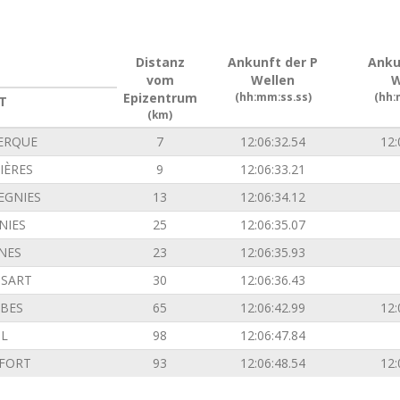
Distanz
Ankunft der P
Anku
vom
Wellen
W
Epizentrum
(hh:mm:ss.ss)
(hh:
T
(km)
ERQUE
7
12:06:32.54
12:
IÈRES
9
12:06:33.21
EGNIES
13
12:06:34.12
NIES
25
12:06:35.07
INES
23
12:06:35.93
SSART
30
12:06:36.43
BES
65
12:06:42.99
12:
L
98
12:06:47.84
FORT
93
12:06:48.54
12: