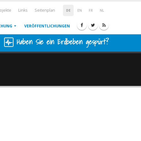
ojekte
Links
Seitenplan
DE
EN
FR
NL
CHUNG
VERÖFFENTLICHUNGEN
Haben Sie ein Erdbeben gespürt?