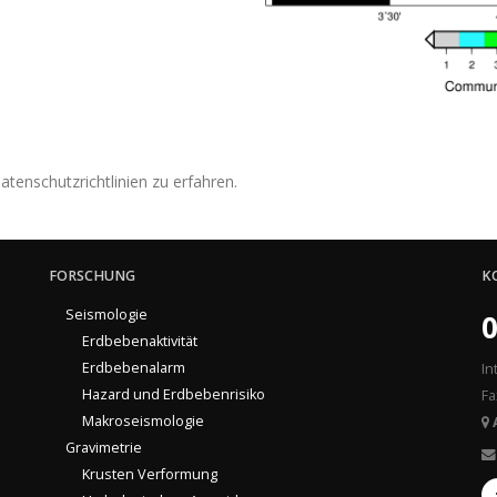
tenschutzrichtlinien zu erfahren.
FORSCHUNG
K
Seismologie
0
Erdbebenaktivität
Erdbebenalarm
In
Hazard und Erdbebenrisiko
Fa
Makroseismologie
Gravimetrie
Krusten Verformung