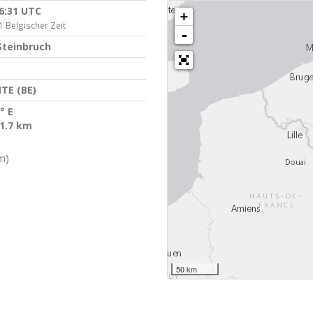
06:31 UTC
+
1 Belgischer Zeit
-
Steinbruch
TE (BE)
° E
 1.7 km
m)
50 km