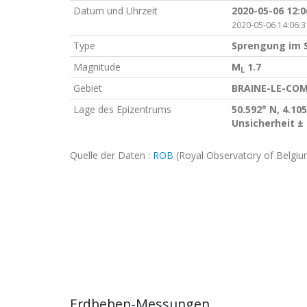
Datum und Uhrzeit
2020-05-06 12:
2020-05-06 14:06:3
Type
Sprengung im 
Magnitude
M
1.7
L
Gebiet
BRAINE-LE-COM
Lage des Epizentrums
50.592° N, 4.105
Unsicherheit ±
Quelle der Daten :
ROB
(Royal Observatory of Belgiu
Erdbeben-Messungen