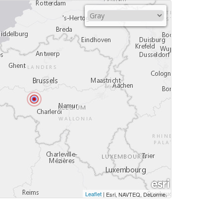
Leaflet
|
,
Esri, NAVTEQ, DeLorme