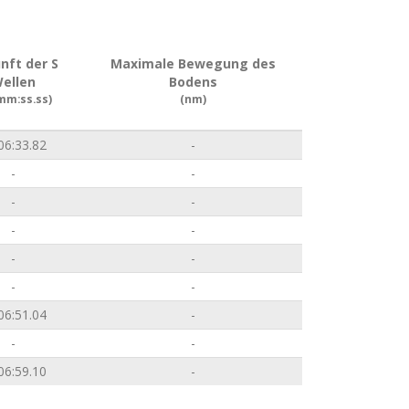
nft der S
Maximale Bewegung des
ellen
Bodens
mm:ss.ss)
(nm)
06:33.82
-
-
-
-
-
-
-
-
-
-
-
06:51.04
-
-
-
06:59.10
-