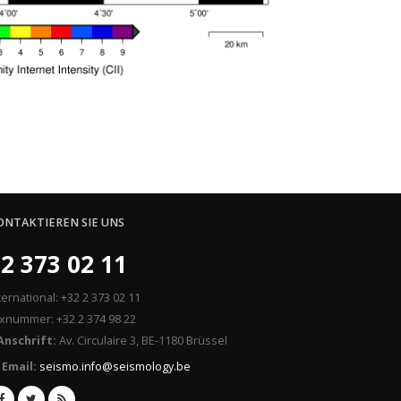
ONTAKTIEREN SIE UNS
2 373 02 11
ternational: +32 2 373 02 11
xnummer: +32 2 374 98 22
Anschrift:
Av. Circulaire 3, BE-1180 Brüssel
Email:
seismo.info@seismology.be