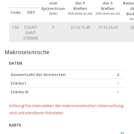
vom
der P
der S
Bewe
Epizentrum
Wellen
Wellen
d
Code
ORT
(km)
(hh:mm:ss.ss)
(hh:mm:ss.ss)
Bod
(n
CSE
COURT-
3
21:12:15.49
21:12:16.24
28
SAINT-
ETIENNE
Makroseismische
DATEN
Gesamtzahl der Antworten
2
Stärke I
1
Stärke III
1
Achtung! Die Intensitäten der makroseismischen Untersuchung
sind unkontrollierte Rohdaten.
KARTE