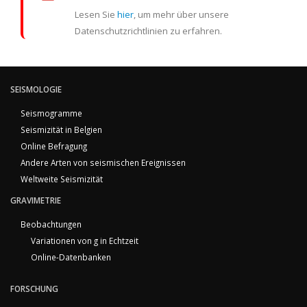
Lesen Sie
hier
, um mehr über unsere
Datenschutzrichtlinien zu erfahren.
SEISMOLOGIE
Seismogramme
Seismizität in Belgien
Online Befragung
Andere Arten von seismischen Ereignissen
Weltweite Seismizität
GRAVIMETRIE
Beobachtungen
Variationen von g in Echtzeit
Online-Datenbanken
FORSCHUNG