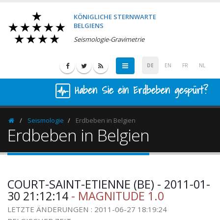
KÖNIGLICHE STERNWARTE
BELGIENS
Seismologie-Gravimetrie
DE
EN
FR
NL
Haben Sie ein Erdbeben gespürt?
Seismologie
Erdbeben in Belgien
Homepage
Erdbeben in Belgien
COURT-SAINT-ETIENNE (BE) - 2011-01-
30 21:12:14
- MAGNITUDE 1.0
LETZTE ÄNDERUNGEN : 2011-06-27 18:19:24