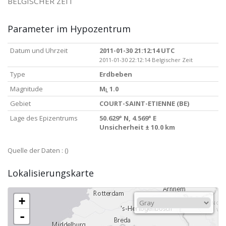
BELGISCHER ZEIT
Parameter im Hypozentrum
Datum und Uhrzeit
2011-01-30 21:12:14 UTC
2011-01-30 22:12:14 Belgischer Zeit
Type
Erdbeben
Magnitude
M
1.0
L
Gebiet
COURT-SAINT-ETIENNE (BE)
Lage des Epizentrums
50.629° N, 4.569° E
Unsicherheit ± 10.0 km
Quelle der Daten :
()
Lokalisierungskarte
+
-