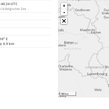
:40:24 UTC
+
:24 Belgischer Zeit
-
16° E
± 0.9 km
50 km