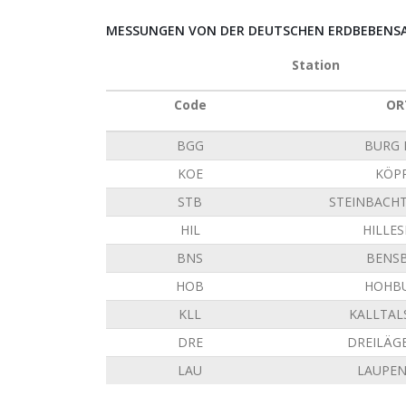
MESSUNGEN VON DER DEUTSCHEN ERDBEBENSAT
Station
Code
OR
BGG
BURG 
KOE
KÖP
STB
STEINBACH
HIL
HILLE
BNS
BENS
HOB
HOHB
KLL
KALLTAL
DRE
DREILÄG
LAU
LAUPE