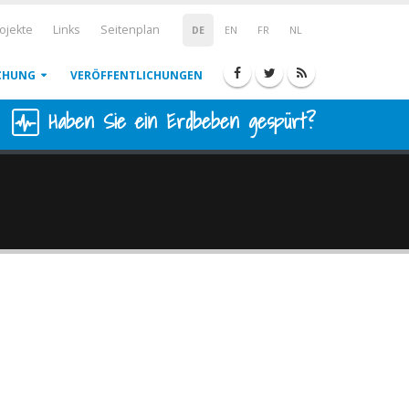
ojekte
Links
Seitenplan
DE
EN
FR
NL
CHUNG
VERÖFFENTLICHUNGEN
Haben Sie ein Erdbeben gespürt?