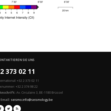
ONTAKTIEREN SIE UNS
2 373 02 11
ternational: +32 2 373 02 11
xnummer: +32 2 374 98 22
Anschrift:
Av. Circulaire 3, BE-1180 Brüssel
Email:
seismo.info@seismology.be