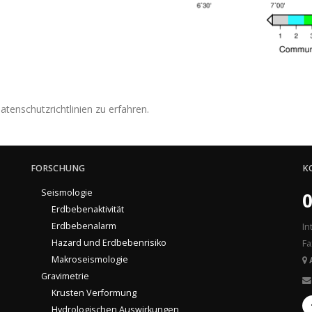
tenschutzrichtlinien zu erfahren.
FORSCHUNG
K
Seismologie
0
Erdbebenaktivität
Erdbebenalarm
In
Hazard und Erdbebenrisiko
Fa
Makroseismologie
Gravimetrie
Krusten Verformung
Hydrologischen Auswirkungen