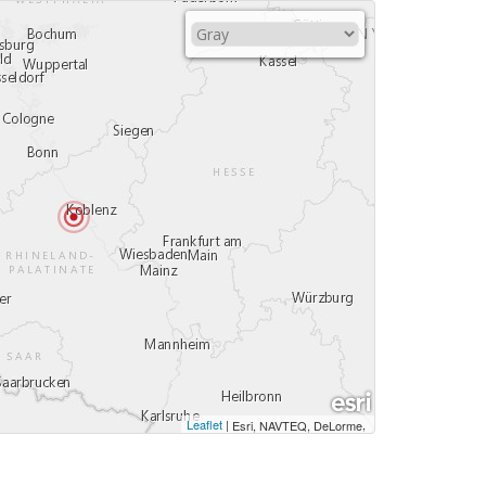
Leaflet
|
,
Esri, NAVTEQ, DeLorme