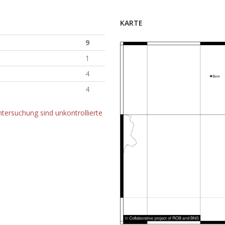
KARTE
9
1
4
4
tersuchung sind unkontrollierte