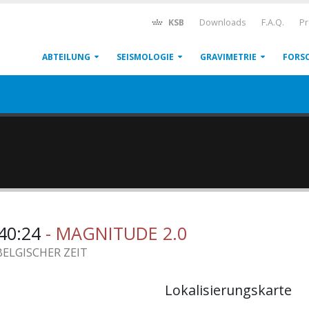
KSB
Downloads
F.A.Q.
Pr
ABTEILUNG
SEISMOLOGIE
GRAVIMETRIE
FORS
:40:24
- MAGNITUDE 2.0
BELGISCHER ZEIT
Lokalisierungskarte