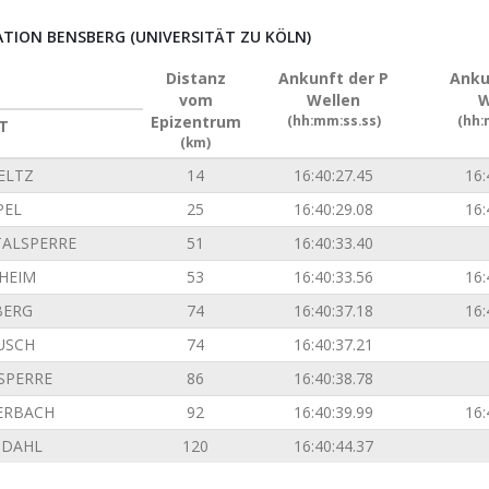
ION BENSBERG (UNIVERSITÄT ZU KÖLN)
Distanz
Ankunft der P
Anku
vom
Wellen
W
Epizentrum
(hh:mm:ss.ss)
(hh:
T
(km)
ELTZ
14
16:40:27.45
16:
PEL
25
16:40:29.08
16:
TALSPERRE
51
16:40:33.40
SHEIM
53
16:40:33.56
16:
BERG
74
16:40:37.18
16:
USCH
74
16:40:37.21
SPERRE
86
16:40:38.78
ERBACH
92
16:40:39.99
16:
NDAHL
120
16:40:44.37