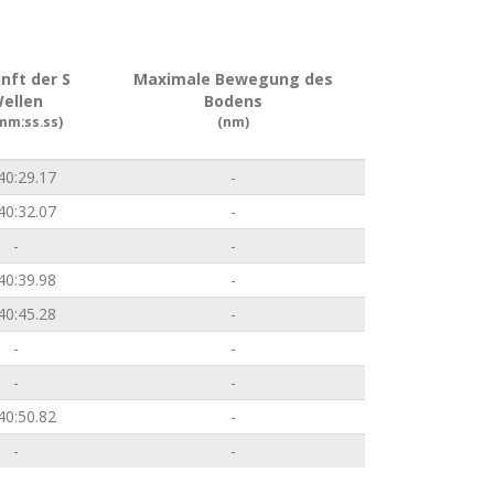
nft der S
Maximale Bewegung des
ellen
Bodens
mm:ss.ss)
(nm)
40:29.17
-
40:32.07
-
-
-
40:39.98
-
40:45.28
-
-
-
-
-
40:50.82
-
-
-