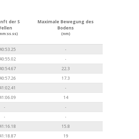
nft der S
Maximale Bewegung des
ellen
Bodens
mm:ss.ss)
(nm)
40:53.25
-
40:55.02
-
40:54.67
22.3
40:57.26
17.3
41:02.41
-
41:06.09
14
-
-
-
-
41:16.18
15.8
41:18.87
19