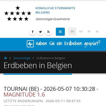
KÖNIGLICHE STERNWARTE
BELGIENS
Seismologie-Gravimetrie
DE
EN
FR
NL
Haben Sie ein Erdbeben gespürt?
Seismologie
Erdbeben in Belgien
Homepage
Erdbeben in Belgien
TOURNAI (BE) - 2026-05-07 10:30:28
-
MAGNITUDE 1.6
LETZTE ÄNDERUNGEN : 2026-05-11 09:47:55