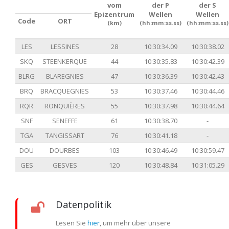
vom
der P
der S
Epizentrum
Wellen
Wellen
Code
ORT
(km)
(hh:mm:ss.ss)
(hh:mm:ss.ss)
LES
LESSINES
28
10:30:34.09
10:30:38.02
SKQ
STEENKERQUE
44
10:30:35.83
10:30:42.39
BLRG
BLAREGNIES
47
10:30:36.39
10:30:42.43
BRQ
BRACQUEGNIES
53
10:30:37.46
10:30:44.46
RQR
RONQUIÈRES
55
10:30:37.98
10:30:44.64
SNF
SENEFFE
61
10:30:38.70
-
TGA
TANGISSART
76
10:30:41.18
-
DOU
DOURBES
103
10:30:46.49
10:30:59.47
GES
GESVES
120
10:30:48.84
10:31:05.29
Datenpolitik
Lesen Sie
hier
, um mehr über unsere