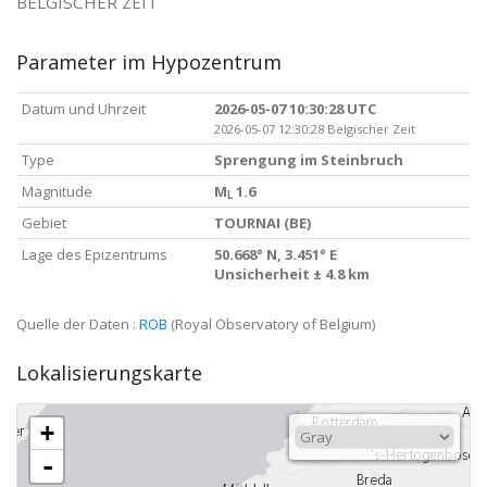
BELGISCHER ZEIT
Parameter im Hypozentrum
Datum und Uhrzeit
2026-05-07 10:30:28 UTC
2026-05-07 12:30:28 Belgischer Zeit
Type
Sprengung im Steinbruch
Magnitude
M
1.6
L
Gebiet
TOURNAI (BE)
Lage des Epizentrums
50.668° N, 3.451° E
Unsicherheit ± 4.8 km
Quelle der Daten :
ROB
(Royal Observatory of Belgium)
Lokalisierungskarte
+
-