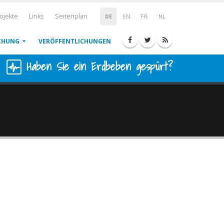
ojekte
Links
Seitenplan
DE
EN
FR
NL
CHUNG
VERÖFFENTLICHUNGEN
Haben Sie ein Erdbeben gespürt?