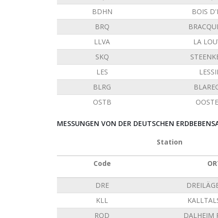
BDHN
BOIS D
BRQ
BRACQU
LLVA
LA LOU
SKQ
STEENK
LES
LESS
BLRG
BLARE
OSTB
OOST
MESSUNGEN VON DER DEUTSCHEN ERDBEBENSAT
Station
Code
OR
DRE
DREILÄG
KLL
KALLTAL
ROD
DALHEIM