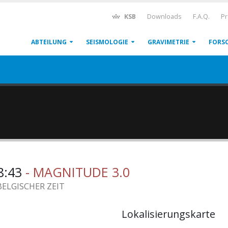
KSB
Downloads
F.A.Q.
Pr
ABTEILUNG
SEISMOLOGIE
GRAVIMETRIE
FORS
28:43
- MAGNITUDE 3.0
BELGISCHER ZEIT
Lokalisierungskarte