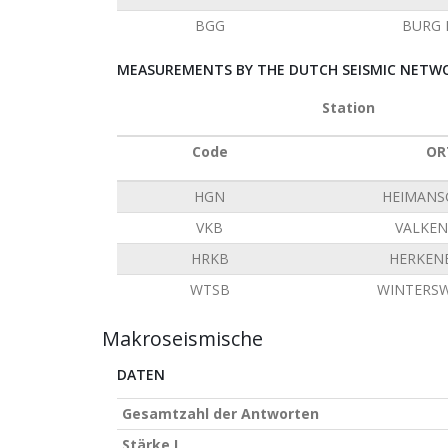
BGG
BURG 
MEASUREMENTS BY THE DUTCH SEISMIC NETWO
Station
Code
OR
HGN
HEIMANS
VKB
VALKE
HRKB
HERKEN
WTSB
WINTERSW
Makroseismische
DATEN
Gesamtzahl der Antworten
Stärke I