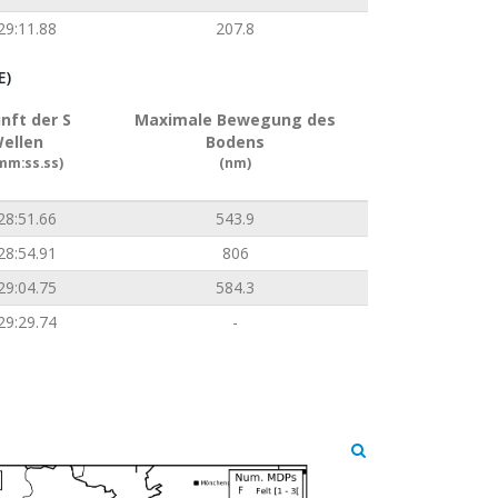
29:11.88
207.8
E)
nft der S
Maximale Bewegung des
ellen
Bodens
mm:ss.ss)
(nm)
28:51.66
543.9
28:54.91
806
29:04.75
584.3
29:29.74
-