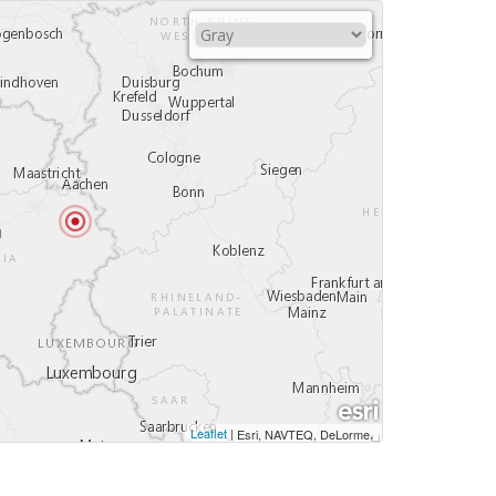
Leaflet
|
,
Esri, NAVTEQ, DeLorme