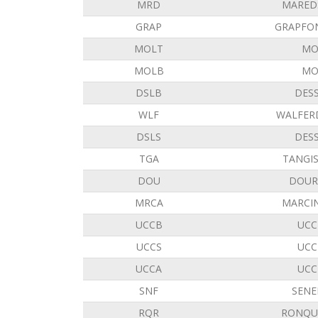
MRD
MARED
GRAP
GRAPFO
MOLT
MO
MOLB
MO
DSLB
DES
WLF
WALFER
DSLS
DES
TGA
TANGI
DOU
DOUR
MRCA
MARCI
UCCB
UCC
UCCS
UCC
UCCA
UCC
SNF
SENE
RQR
RONQU