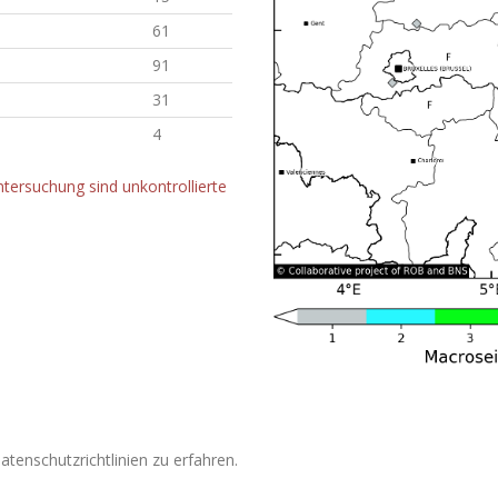
61
91
31
4
tersuchung sind unkontrollierte
tenschutzrichtlinien zu erfahren.