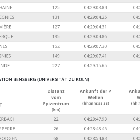
'HAINE
125
04:29:03.84
04:
EGNIES
131
04:29:04.25
04:
VIÈRE
127
04:29:04.31
04:
ERQUE
135
04:29:04.86
04:
INES
152
04:29:07.30
04:
GNIES
149
04:29:07.41
04:
ENDE
227
04:29:15.65
ION BENSBERG (UNIVERSITÄT ZU KÖLN)
Distanz
Ankunft der P
Anku
vom
Wellen
W
Epizentrum
(hh:mm:ss.ss)
(hh:
T
(km)
ERBACH
22
04:28:47.93
04:
SPERRE
26
04:28:48.45
04:
 RÖDGEN
68
04:28:54.83
04: