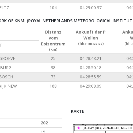
ELTZ
104
04:29:00.37
04:
RK OF KNMI (ROYAL NETHERLANDS METEOROLOGICAL INSTITUT
Distanz
Ankunft der P
Anku
vom
Wellen
W
Epizentrum
(hh:mm:ss.ss)
(hh:
T
(km)
GROEVE
25
04:28:48.21
04:
NBURG
38
04:28:50.18
04:
BOSCH
73
04:28:55.59
04:
IJK NEW
168
04:29:08.09
04:
KARTE
202
15