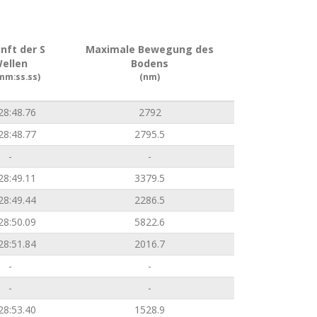
nft der S
Maximale Bewegung des
ellen
Bodens
mm:ss.ss)
(nm)
28:48.76
2792
28:48.77
2795.5
-
-
28:49.11
3379.5
28:49.44
2286.5
28:50.09
5822.6
28:51.84
2016.7
-
-
-
-
28:53.40
1528.9