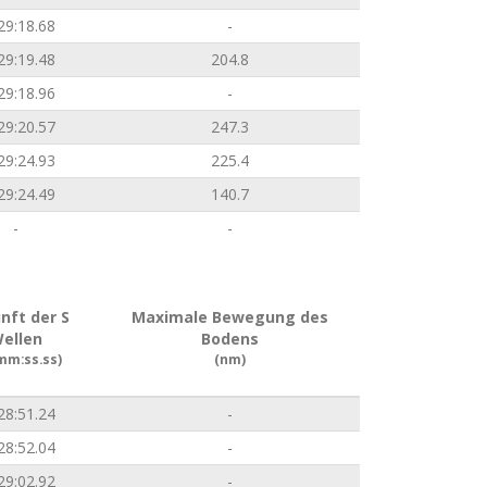
29:18.68
-
29:19.48
204.8
29:18.96
-
29:20.57
247.3
29:24.93
225.4
29:24.49
140.7
-
-
nft der S
Maximale Bewegung des
ellen
Bodens
mm:ss.ss)
(nm)
28:51.24
-
28:52.04
-
29:02.92
-