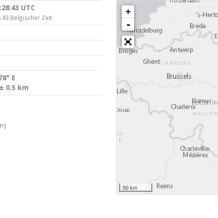
:28:43 UTC
+
:43 Belgischer Zeit
-
78° E
± 0.5 km
m)
50 km