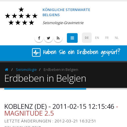
KÖNIGLICHE STERNWARTE
BELGIENS
Seismologie-Gravimetrie
DE
EN
FR
NL
Haben Sie ein Erdbeben gespürt?
Seismologie
Erdbeben in Belgien
Homepage
Erdbeben in Belgien
KOBLENZ (DE) - 2011-02-15 12:15:46
-
MAGNITUDE 2.5
LETZTE ÄNDERUNGEN : 2012-03-21 16:32:51