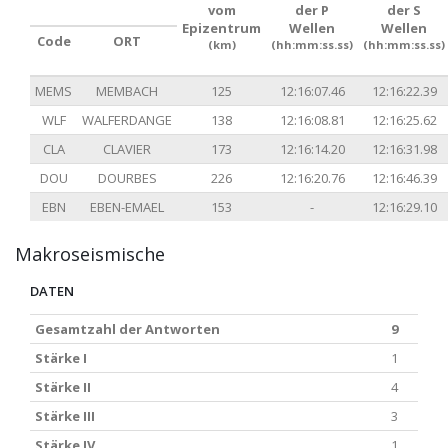
vom
der P
der S
Epizentrum
Wellen
Wellen
Code
ORT
(km)
(hh:mm:ss.ss)
(hh:mm:ss.ss)
MEMS
MEMBACH
125
12:16:07.46
12:16:22.39
WLF
WALFERDANGE
138
12:16:08.81
12:16:25.62
CLA
CLAVIER
173
12:16:14.20
12:16:31.98
DOU
DOURBES
226
12:16:20.76
12:16:46.39
EBN
EBEN-EMAEL
153
-
12:16:29.10
Makroseismische
DATEN
Gesamtzahl der Antworten
9
Stärke I
1
Stärke II
4
Stärke III
3
Stärke IV
1