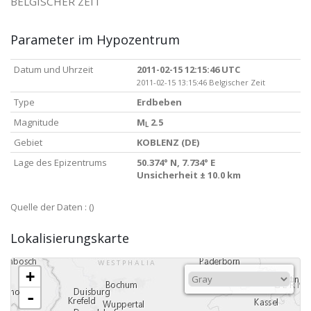
BELGISCHER ZEIT
Parameter im Hypozentrum
Datum und Uhrzeit
2011-02-15 12:15:46 UTC
2011-02-15 13:15:46 Belgischer Zeit
Type
Erdbeben
Magnitude
M
2.5
L
Gebiet
KOBLENZ (DE)
Lage des Epizentrums
50.374° N, 7.734° E
Unsicherheit ± 10.0 km
Quelle der Daten :
()
Lokalisierungskarte
+
-