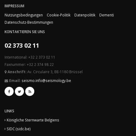
IMPRESSUM
Nutzungsbedingungen
Cookie-Politik
Datenpolitik
Dementi
Datenschutz-Bestimmungen
KONTAKTIEREN SIE UNS
02 373 02 11
International: +32 2 373 02 11
Faxnummer: +32 2 374 98 22
Anschrift:
Av. Circulaire 3, BE-1180 Brüssel
Email:
seismo.info@seismology.be
LINKS
Königliche Sternwarte Belgiens
SIDC (sidc.be)