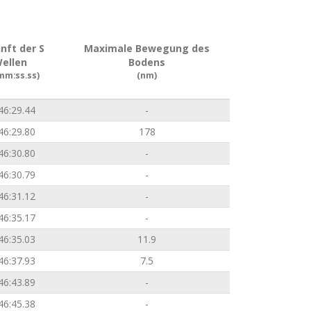
nft der S
Maximale Bewegung des
ellen
Bodens
mm:ss.ss)
(nm)
46:29.44
-
46:29.80
178
46:30.80
-
46:30.79
-
46:31.12
-
46:35.17
-
46:35.03
11.9
46:37.93
7.5
46:43.89
-
46:45.38
-