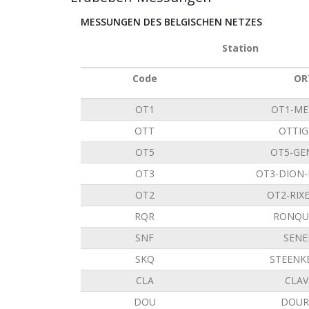
MESSUNGEN DES BELGISCHEN NETZES
Station
Code
OR
OT1
OT1-ME
OTT
OTTIG
OT5
OT5-GE
OT3
OT3-DION
OT2
OT2-RIX
RQR
RONQU
SNF
SENE
SKQ
STEENK
CLA
CLAV
DOU
DOUR