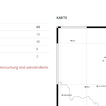
KARTE
66
16
40
8
2
tersuchung sind unkontrollierte