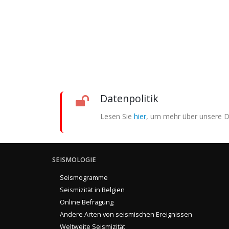
Datenpolitik
Lesen Sie
hier
, um mehr über unsere Da
SEISMOLOGIE
Seismogramme
Seismizität in Belgien
Online Befragung
Andere Arten von seismischen Ereignissen
Weltweite Seismizität