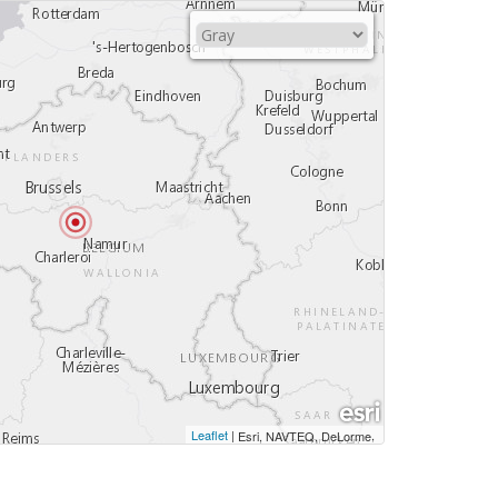
Leaflet
|
,
Esri, NAVTEQ, DeLorme