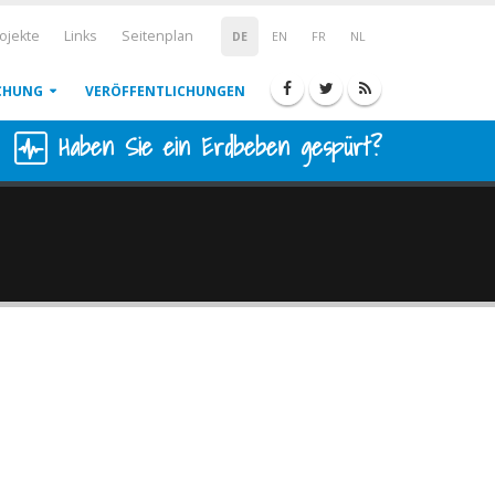
ojekte
Links
Seitenplan
DE
EN
FR
NL
CHUNG
VERÖFFENTLICHUNGEN
Haben Sie ein Erdbeben gespürt?