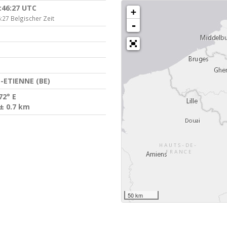
:46:27 UTC
+
:27 Belgischer Zeit
-
-ETIENNE (BE)
72° E
± 0.7 km
50 km