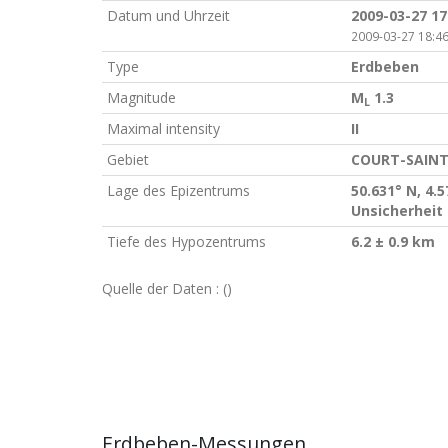
Datum und Uhrzeit
2009-03-27 17
2009-03-27 18:46
Type
Erdbeben
Magnitude
M
1.3
L
Maximal intensity
II
Gebiet
COURT-SAINT
Lage des Epizentrums
50.631° N, 4.5
Unsicherheit 
Tiefe des Hypozentrums
6.2 ± 0.9 km
Quelle der Daten :
()
Erdbeben-Messungen