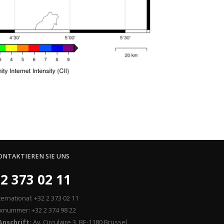
ONTAKTIEREN SIE UNS
2 373 02 11
ternational: +32 2 373 02 11
xnummer: +32 2 374 98 22
Anschrift:
Av. Circulaire 3, BE-1180 Brüssel