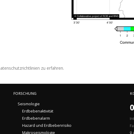
tenschutzrichtlinien zu erfahren.
FORSCHUNG
K
Seismologie
0
Erdbebenaktivität
Erdbebenalarm
In
Hazard und Erdbebenrisiko
Fa
Makroseismologie