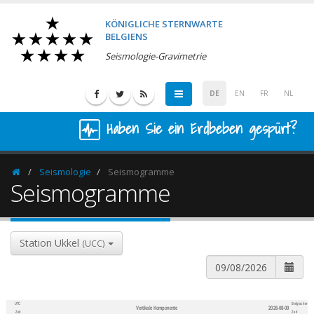
KÖNIGLICHE STERNWARTE
BELGIENS
Seismologie-Gravimetrie
DE
EN
FR
NL
Haben Sie ein Erdbeben gespürt?
Seismologie
Seismogramme
Homepage
Seismogramme
Station Ukkel
(UCC)
UTC
Belgischer
Vertikale Komponente
2026-08-09
600
1,200
Zeit
Zeit