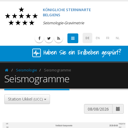
KÖNIGLICHE STERNWARTE
BELGIENS
Seismologie-Gravimetrie
DE
EN
FR
NL
Haben Sie ein Erdbeben gespürt?
Seismologie
Seismogramme
Homepage
Seismogramme
Station Ukkel
(UCC)
UTC
Belgischer
Vertikale Komponente
2026-08-08
600
1,200
Zeit
Zeit