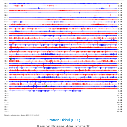
00:00
02:30
00:30
03:00
01:00
03:30
01:30
04:00
02:00
04:30
02:30
05:00
03:00
05:30
03:30
06:00
04:00
06:30
04:30
07:00
05:00
07:30
05:30
08:00
06:00
08:30
06:30
09:00
07:00
09:30
07:30
10:00
08:00
10:30
08:30
11:00
09:00
11:30
09:30
12:00
10:00
12:30
10:30
13:00
11:00
13:30
11:30
14:00
12:00
14:30
12:30
15:00
13:00
15:30
13:30
16:00
14:00
16:30
14:30
17:00
15:00
17:30
15:30
18:00
16:00
18:30
16:30
19:00
17:00
19:30
17:30
20:00
18:00
20:30
18:30
21:00
19:00
21:30
19:30
22:00
20:00
22:30
20:30
23:00
21:00
23:30
21:30
00:00
22:00
00:30
22:30
01:00
23:00
01:30
23:30
02:00
Nächstes automatisches Update :
2026-08-08 19:29:40
Station Ukkel (UCC)
Region Brüssel-Hauptstadt