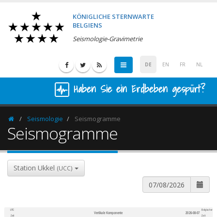
KÖNIGLICHE STERNWARTE
BELGIENS
Seismologie-Gravimetrie
DE
EN
FR
NL
Haben Sie ein Erdbeben gespürt?
Seismologie
Seismogramme
Homepage
Seismogramme
Station Ukkel
(UCC)
UTC
Belgischer
Vertikale Komponente
2026-08-07
600
1,200
Zeit
Zeit