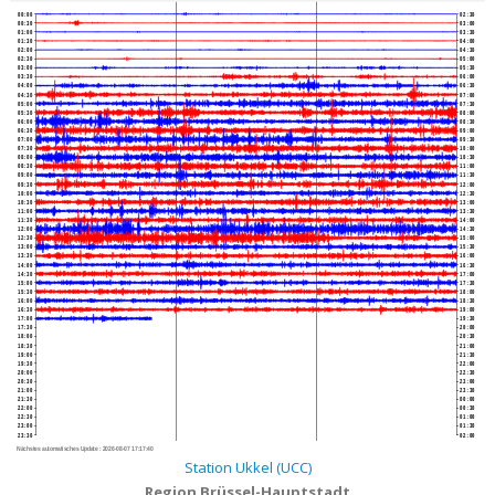
00:00
02:30
00:30
03:00
01:00
03:30
01:30
04:00
02:00
04:30
02:30
05:00
03:00
05:30
03:30
06:00
04:00
06:30
04:30
07:00
05:00
07:30
05:30
08:00
06:00
08:30
06:30
09:00
07:00
09:30
07:30
10:00
08:00
10:30
08:30
11:00
09:00
11:30
09:30
12:00
10:00
12:30
10:30
13:00
11:00
13:30
11:30
14:00
12:00
14:30
12:30
15:00
13:00
15:30
13:30
16:00
14:00
16:30
14:30
17:00
15:00
17:30
15:30
18:00
16:00
18:30
16:30
19:00
17:00
19:30
17:30
20:00
18:00
20:30
18:30
21:00
19:00
21:30
19:30
22:00
20:00
22:30
20:30
23:00
21:00
23:30
21:30
00:00
22:00
00:30
22:30
01:00
23:00
01:30
23:30
02:00
Nächstes automatisches Update :
2026-08-07 17:17:40
Station Ukkel (UCC)
Region Brüssel-Hauptstadt