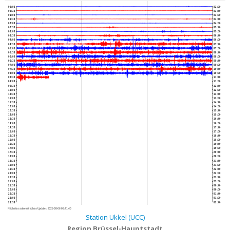
00:00
02:30
00:30
03:00
01:00
03:30
01:30
04:00
02:00
04:30
02:30
05:00
03:00
05:30
03:30
06:00
04:00
06:30
04:30
07:00
05:00
07:30
05:30
08:00
06:00
08:30
06:30
09:00
07:00
09:30
07:30
10:00
08:00
10:30
08:30
11:00
09:00
11:30
09:30
12:00
10:00
12:30
10:30
13:00
11:00
13:30
11:30
14:00
12:00
14:30
12:30
15:00
13:00
15:30
13:30
16:00
14:00
16:30
14:30
17:00
15:00
17:30
15:30
18:00
16:00
18:30
16:30
19:00
17:00
19:30
17:30
20:00
18:00
20:30
18:30
21:00
19:00
21:30
19:30
22:00
20:00
22:30
20:30
23:00
21:00
23:30
21:30
00:00
22:00
00:30
22:30
01:00
23:00
01:30
23:30
02:00
Nächstes automatisches Update :
2026-08-06 08:41:40
Station Ukkel (UCC)
Region Brüssel-Hauptstadt