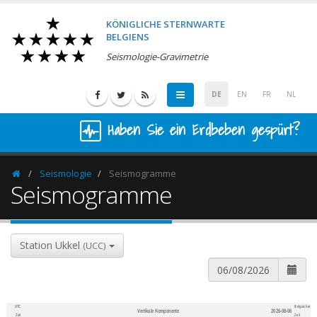
KÖNIGLICHE STERNWARTE
BELGIENS
Seismologie-Gravimetrie
DE
EN
FR
NL
Haben Sie ein Erdbeben gespürt?
Seismologie
Seismogramme
Homepage
Seismogramme
Station Ukkel
(UCC)
UTC
Belgischer
Vertikale Komponente
2026-08-06
600
1,200
Zeit
Zeit