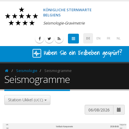
KÖNIGLICHE STERNWARTE
BELGIENS
Seismologie-Gravimetrie
DE
EN
FR
NL
Haben Sie ein Erdbeben gespürt?
Seismologie
Seismogramme
Homepage
Seismogramme
Station Ukkel
(UCC)
UTC
Belgischer
Vertikale Komponente
2026-08-06
600
1,200
Zeit
Zeit