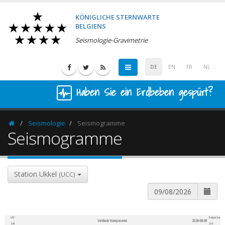
KÖNIGLICHE STERNWARTE
BELGIENS
Seismologie-Gravimetrie
DE
EN
FR
NL
Haben Sie ein Erdbeben gespürt?
Seismologie
Seismogramme
Homepage
Seismogramme
Station Ukkel
(UCC)
UTC
Belgischer
Vertikale Komponente
2026-08-09
600
1,200
Zeit
Zeit