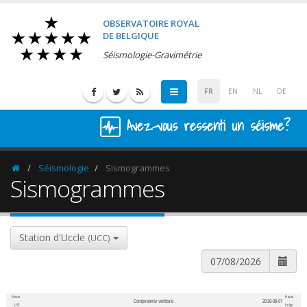
OBSERVATOIRE ROYAL
DE BELGIQUE
Séismologie-Gravimétrie
FR
EN
NL
DE
Avez-vous ressenti un séisme?
Séismologie
Sismogrammes
Homepage
Sismogrammes
Station d'Uccle
(UCC)
Heure
Heure
Composante verticale
2026-08-07
600
1,200
UTC
belge