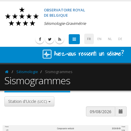
OBSERVATOIRE ROYAL
DE BELGIQUE
Séismologie-Gravimétrie
FR
EN
NL
DE
Avez-vous ressenti un séisme?
Séismologie
Sismogrammes
Homepage
Sismogrammes
Station d'Uccle
(UCC)
Heure
Heure
Composante verticale
2026-08-09
600
1,200
UTC
belge