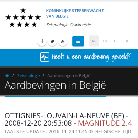
KONINKLIJKE STERRENWACHT
VAN BELGIË
Seismologie-Gravimetrie
NL
EN
FR
DE
Heeft u een aardbeving gevoeld?
Seismologie
Aardbevingen in België
Homepage
Aardbevingen in België
OTTIGNIES-LOUVAIN-LA-NEUVE (BE) -
2008-12-20 20:53:08
- MAGNITUDE 2.4
LAATSTE UPDATE : 2016-11-24 11:45:03 BELGISCHE TIJD