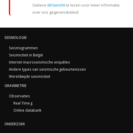
Gelieve
dit bericht
te lezen voor meer informatie
over ons gegevensbeleid.
SEISMOLOGIE
Seismogrammen
Seismiciteit in België
Internet macroseismische enquêtes
Andere types van seismische gebeurtenissen
Wereldwijde seismiciteit
GRAVIMETRIE
Observaties
Real Time g
Online databank
ONDERZOEK