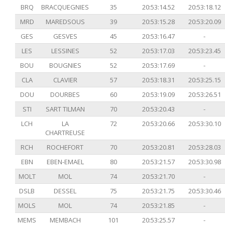
BRQ
BRACQUEGNIES
35
20:53:14.52
20:53:18.12
MRD
MAREDSOUS
39
20:53:15.28
20:53:20.09
GES
GESVES
45
20:53:16.47
-
LES
LESSINES
52
20:53:17.03
20:53:23.45
BOU
BOUGNIES
52
20:53:17.69
-
CLA
CLAVIER
57
20:53:18.31
20:53:25.15
DOU
DOURBES
60
20:53:19.09
20:53:26.51
STI
SART TILMAN
70
20:53:20.43
-
LCH
LA
72
20:53:20.66
20:53:30.10
CHARTREUSE
RCH
ROCHEFORT
70
20:53:20.81
20:53:28.03
EBN
EBEN-EMAEL
80
20:53:21.57
20:53:30.98
MOLT
MOL
74
20:53:21.70
-
DSLB
DESSEL
75
20:53:21.75
20:53:30.46
MOLS
MOL
74
20:53:21.85
-
MEMS
MEMBACH
101
20:53:25.57
-