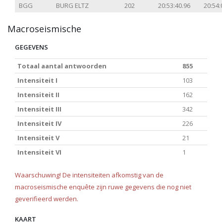
BGG
BURG ELTZ
202
20:53:40.96
20:54:
Macroseismische
GEGEVENS
Totaal aantal antwoorden
855
Intensiteit I
103
Intensiteit II
162
Intensiteit III
342
Intensiteit IV
226
Intensiteit V
21
Intensiteit VI
1
Waarschuwing! De intensiteiten afkomstig van de
macroseismische enquête zijn ruwe gegevens die nog niet
geverifieerd werden.
KAART