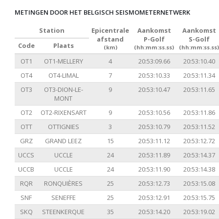
METINGEN DOOR HET BELGISCH SEISMOMETERNETWERK
Station
Epicentrale
Aankomst
Aankomst
afstand
P-Golf
S-Golf
Code
Plaats
(km)
(hh:mm:ss.ss)
(hh:mm:ss.ss)
OT1
OT1-MELLERY
4
20:53:09.66
20:53:10.40
OT4
OT4-LIMAL
7
20:53:10.33
20:53:11.34
OT3
OT3-DION-LE-
9
20:53:10.47
20:53:11.65
MONT
OT2
OT2-RIXENSART
9
20:53:10.56
20:53:11.86
OTT
OTTIGNIES
3
20:53:10.79
20:53:11.52
GRZ
GRAND LEEZ
15
20:53:11.12
20:53:12.72
UCCS
UCCLE
24
20:53:11.89
20:53:14.37
UCCB
UCCLE
24
20:53:11.90
20:53:14.38
RQR
RONQUIÈRES
25
20:53:12.73
20:53:15.08
SNF
SENEFFE
25
20:53:12.91
20:53:15.75
SKQ
STEENKERQUE
35
20:53:14.20
20:53:19.02