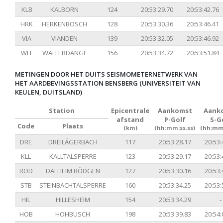
KLB
KALBORN
124
20:53:29.70
20:53:42.76
HRK
HERKENBOSCH
128
20:53:30.36
20:53:46.41
VIA
VIANDEN
139
20:53:32.05
20:53:46.92
WLF
WALFERDANGE
156
20:53:34.72
20:53:51.84
METINGEN DOOR HET DUITS SEISMOMETERNETWERK VAN
HET AARDBEVINGSSTATION BENSBERG (UNIVERSITEIT VAN
KEULEN, DUITSLAND)
Station
Epicentrale
Aankomst
Aank
afstand
P-Golf
S-G
Code
Plaats
(km)
(hh:mm:ss.ss)
(hh:mm:
DRE
DREILÄGERBACH
117
20:53:28.17
20:53:
KLL
KALLTALSPERRE
123
20:53:29.17
20:53:
ROD
DALHEIM RÖDGEN
127
20:53:30.16
20:53:
STB
STEINBACHTALSPERRE
160
20:53:34.25
20:53:
HIL
HILLESHEIM
154
20:53:34.29
-
HOB
HOHBUSCH
198
20:53:39.83
20:54: