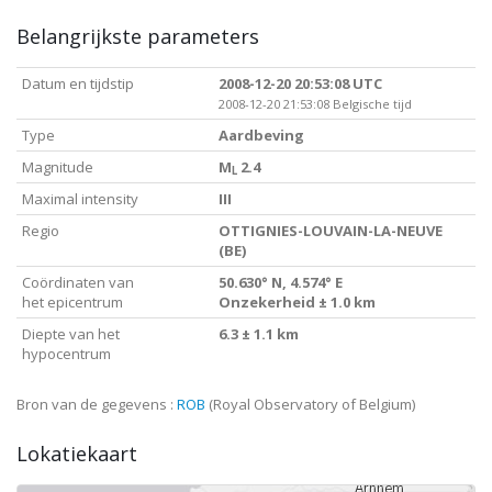
Belangrijkste parameters
Datum en tijdstip
2008-12-20 20:53:08 UTC
2008-12-20 21:53:08 Belgische tijd
Type
Aardbeving
Magnitude
M
2.4
L
Maximal intensity
III
Regio
OTTIGNIES-LOUVAIN-LA-NEUVE
(BE)
Coördinaten van
50.630° N, 4.574° E
het epicentrum
Onzekerheid ± 1.0 km
Diepte van het
6.3 ± 1.1 km
hypocentrum
Bron van de gegevens :
ROB
(Royal Observatory of Belgium)
Lokatiekaart