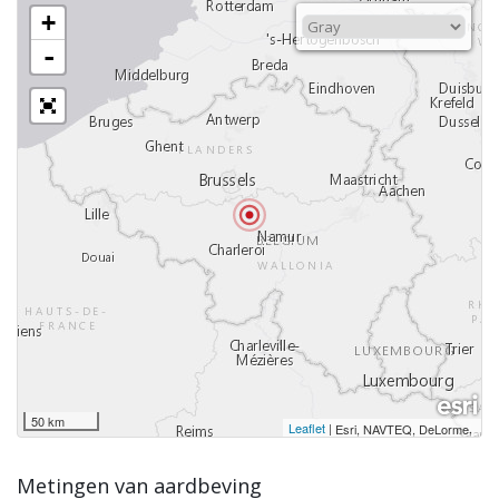
+
-
50 km
Leaflet
|
,
Esri, NAVTEQ, DeLorme
Metingen van aardbeving