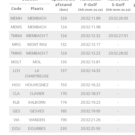
afstand
P-Golf
S-Golf
Code
Plaats
(km)
(hh:mm:ss.ss)
(hh:mm:ss.ss)
MEMH
MEMBACH
124
20:32:11.89
20:32:26.93
MEMS
MEMBACH
124
20:32:11.98
-
TMM4
MEMBACH T
124
20:32:12.32
20:32:27.01
MRG
MONT RIGI
132
20:32:13.17
-
TMM3
MEMBACH T
124
20:32:13.23
20:32:28.02
MOLT
MOL
130
20:32:13.81
-
LCH
LA
137
20:32:14.33
-
CHARTREUSE
HOU
HOUVEGNEZ
150
20:32:16.22
-
CLA
CLAVIER
170
20:32:18.37
-
KLB
KALBORN
174
20:32:19.23
-
GES
GESVES
183
20:32:19.93
-
VIA
VIANDEN
190
20:32:21.26
-
DOU
DOURBES
230
20:32:25.93
-