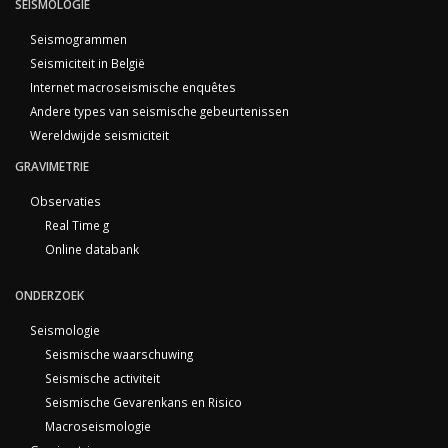
SEISMOLOGIE
Seismogrammen
Seismiciteit in België
Internet macroseismische enquêtes
Andere types van seismische gebeurtenissen
Wereldwijde seismiciteit
GRAVIMETRIE
Observaties
Real Time g
Online databank
ONDERZOEK
Seismologie
Seismische waarschuwing
Seismische activiteit
Seismische Gevarenkans en Risico
Macroseismologie