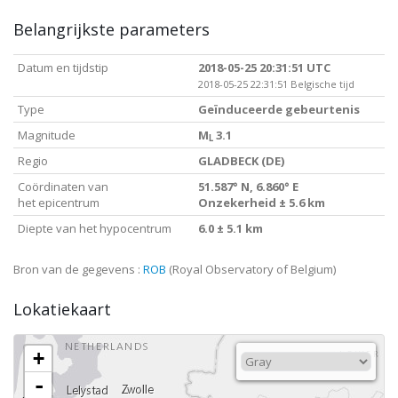
Belangrijkste parameters
Datum en tijdstip
2018-05-25 20:31:51 UTC
2018-05-25 22:31:51 Belgische tijd
Type
Geïnduceerde gebeurtenis
Magnitude
M
3.1
L
Regio
GLADBECK (DE)
Coördinaten van
51.587° N, 6.860° E
het epicentrum
Onzekerheid ± 5.6 km
Diepte van het hypocentrum
6.0 ± 5.1 km
Bron van de gegevens :
ROB
(Royal Observatory of Belgium)
Lokatiekaart
+
-