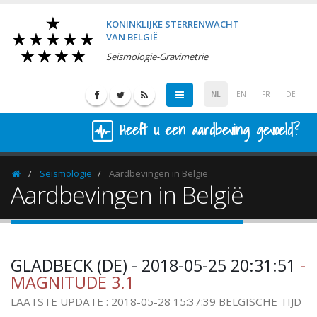
KONINKLIJKE STERRENWACHT
VAN BELGIË
Seismologie-Gravimetrie
NL
EN
FR
DE
Heeft u een aardbeving gevoeld?
Seismologie
Aardbevingen in België
Homepage
Aardbevingen in België
GLADBECK (DE) - 2018-05-25 20:31:51
-
MAGNITUDE 3.1
LAATSTE UPDATE : 2018-05-28 15:37:39 BELGISCHE TIJD