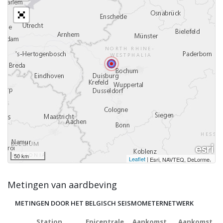
50 km
Leaflet
|
,
Esri, NAVTEQ, DeLorme
Metingen van aardbeving
METINGEN DOOR HET BELGISCH SEISMOMETERNETWERK
Station
Epicentrale
Aankomst
Aankomst