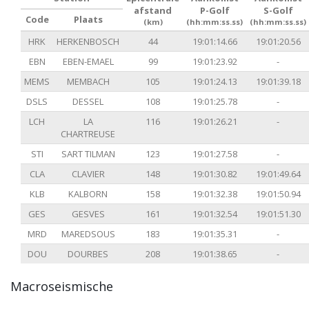
afstand
P-Golf
S-Golf
Code
Plaats
(km)
(hh:mm:ss.ss)
(hh:mm:ss.ss)
HRK
HERKENBOSCH
44
19:01:14.66
19:01:20.56
EBN
EBEN-EMAEL
99
19:01:23.92
-
MEMS
MEMBACH
105
19:01:24.13
19:01:39.18
DSLS
DESSEL
108
19:01:25.78
-
LCH
LA
116
19:01:26.21
-
CHARTREUSE
STI
SART TILMAN
123
19:01:27.58
-
CLA
CLAVIER
148
19:01:30.82
19:01:49.64
KLB
KALBORN
158
19:01:32.38
19:01:50.94
GES
GESVES
161
19:01:32.54
19:01:51.30
MRD
MAREDSOUS
183
19:01:35.31
-
DOU
DOURBES
208
19:01:38.65
-
Macroseismische