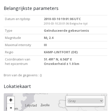
Belangrijkste parameters
Datum en tijdstip
2010-03-10 19:01:06 UTC
2010-03-10 20:01:06 Belgische tijd
Type
Geïnduceerde gebeurtenis
Magnitude
M
2.4
L
Maximal intensity
III
Regio
KAMP-LINTFORT (DE)
Coördinaten van
51.491° N, 6.563° E
het epicentrum
Onzekerheid ± 1.0 km
Bron van de gegevens :
()
Lokatiekaart
+
-