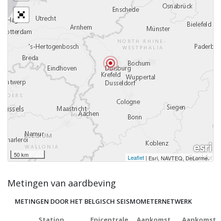
50 km
Leaflet
|
,
Esri, NAVTEQ, DeLorme
Metingen van aardbeving
METINGEN DOOR HET BELGISCH SEISMOMETERNETWERK
Station
Epicentrale
Aankomst
Aankomst