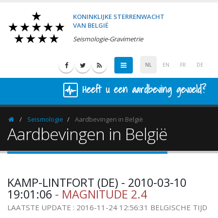
KONINKLIJKE STERRENWACHT
VAN BELGIË
Seismologie-Gravimetrie
NL
EN
FR
DE
Heeft u een aardbeving gevoeld?
Seismologie
Aardbevingen in België
Homepage
Aardbevingen in België
KAMP-LINTFORT (DE) - 2010-03-10
19:01:06
- MAGNITUDE 2.4
LAATSTE UPDATE : 2016-11-24 12:56:31 BELGISCHE TIJD