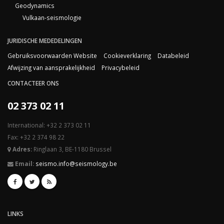
Geodynamics
Vulkaan-seismologie
JURIDISCHE MEDEDELINGEN
Gebruiksvoorwaarden Website
Cookieverklaring
Databeleid
Afwijzing van aansprakelijkheid
Privacybeleid
CONTACTEER ONS
02 373 02 11
International: +32 2 373 02 11
Fax: +32 2 374 98 22
Adres:
Ringlaan 3, BE-1180 Brussel
Email:
seismo.info@seismology.be
LINKS