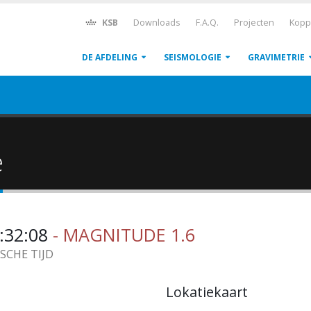
KSB
Downloads
F.A.Q.
Projecten
Kopp
DE AFDELING
SEISMOLOGIE
GRAVIMETRIE
ë
1:32:08
- MAGNITUDE 1.6
ISCHE TIJD
Lokatiekaart