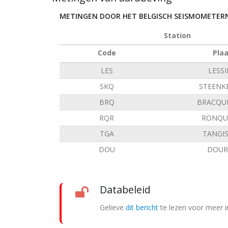
METINGEN DOOR HET BELGISCH SEISMOMETE
Station
Code
Pla
LES
LESS
SKQ
STEENK
BRQ
BRACQU
RQR
RONQU
TGA
TANGI
DOU
DOUR
Databeleid
Gelieve
dit bericht
te lezen voor meer i