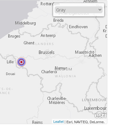
Leaflet
|
,
Esri, NAVTEQ, DeLorme