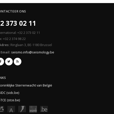
ONTACTEER ONS
2 373 02 11
ternational: +32 2 373 02 11
x: +32 2 374 98 22
Adres:
Ringlaan 3, BE-1180 Brussel
Email:
seismo.info@seismology.be
INKS
Koninklijke Sterrenwacht van België
IDC (sidc.be)
TCE (stce.be)