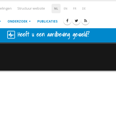
elingen
Structuur website
NL
EN
FR
DE
ONDERZOEK
PUBLICATIES
Heeft u een aardbeving gevoeld?