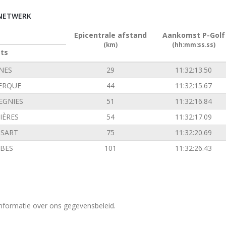
RNETWERK
Epicentrale afstand
Aankomst P-Golf
(km)
(hh:mm:ss.ss)
ats
INES
29
11:32:13.50
ERQUE
44
11:32:15.67
EGNIES
51
11:32:16.84
IÈRES
54
11:32:17.09
SSART
75
11:32:20.69
BES
101
11:32:26.43
nformatie over ons gegevensbeleid.