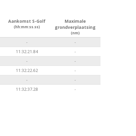
Aankomst S-Golf
Maximale
(hh:mm:ss.ss)
grondverplaatsing
(nm)
-
-
11:32:21.84
-
-
-
11:32:22.62
-
-
-
11:32:37.28
-