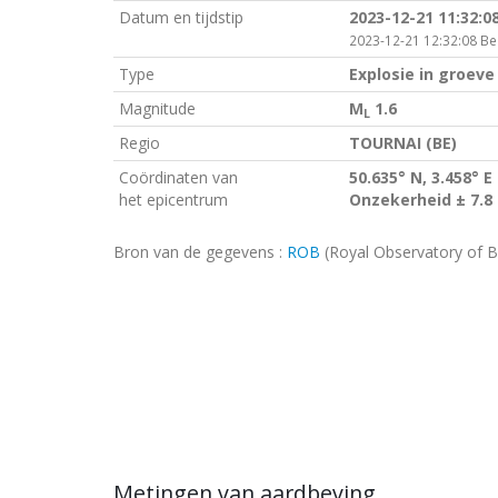
Datum en tijdstip
2023-12-21 11:32:0
2023-12-21 12:32:08 Bel
Type
Explosie in groeve
Magnitude
M
1.6
L
Regio
TOURNAI (BE)
Coördinaten van
50.635° N, 3.458° E
het epicentrum
Onzekerheid ± 7.8
Bron van de gegevens :
ROB
(Royal Observatory of B
Metingen van aardbeving