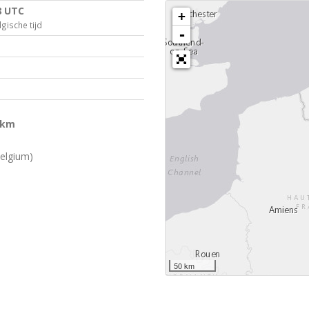
8 UTC
+
gische tijd
-
 km
elgium)
50 km