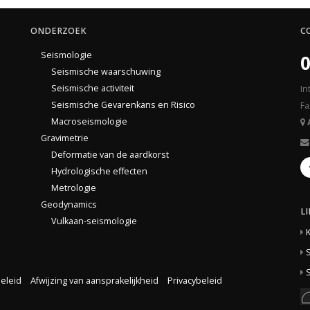
ONDERZOEK
C
Seismologie
0
Seismische waarschuwing
Seismische activiteit
In
Seismische Gevarenkans en Risico
Fa
Macroseismologie
Gravimetrie
Deformatie van de aardkorst
Hydrologische effecten
Metrologie
Geodynamics
L
Vulkaan-seismologie
S
S
eleid
Afwijzing van aansprakelijkheid
Privacybeleid