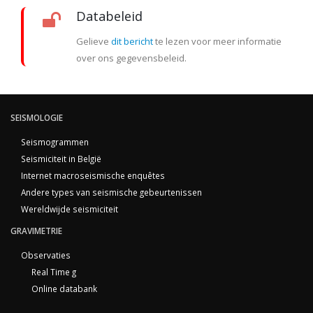
Databeleid
Gelieve
dit bericht
te lezen voor meer informatie
over ons gegevensbeleid.
SEISMOLOGIE
Seismogrammen
Seismiciteit in België
Internet macroseismische enquêtes
Andere types van seismische gebeurtenissen
Wereldwijde seismiciteit
GRAVIMETRIE
Observaties
Real Time g
Online databank