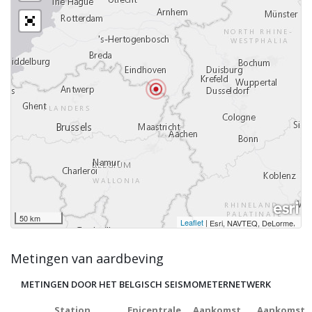
50 km
Leaflet
|
,
Esri, NAVTEQ, DeLorme
Metingen van aardbeving
METINGEN DOOR HET BELGISCH SEISMOMETERNETWERK
Station
Epicentrale
Aankomst
Aankomst