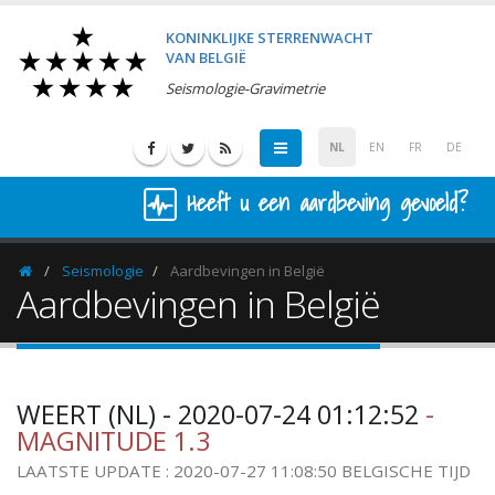
KONINKLIJKE STERRENWACHT
VAN BELGIË
Seismologie-Gravimetrie
NL
EN
FR
DE
Heeft u een aardbeving gevoeld?
Seismologie
Aardbevingen in België
Homepage
Aardbevingen in België
WEERT (NL) - 2020-07-24 01:12:52
-
MAGNITUDE 1.3
LAATSTE UPDATE : 2020-07-27 11:08:50 BELGISCHE TIJD