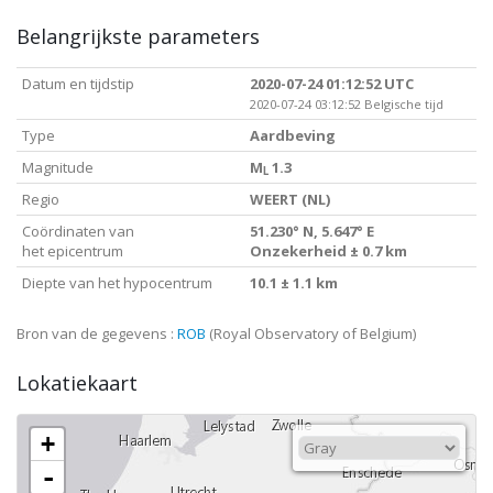
Belangrijkste parameters
Datum en tijdstip
2020-07-24 01:12:52 UTC
2020-07-24 03:12:52 Belgische tijd
Type
Aardbeving
Magnitude
M
1.3
L
Regio
WEERT (NL)
Coördinaten van
51.230° N, 5.647° E
het epicentrum
Onzekerheid ± 0.7 km
Diepte van het hypocentrum
10.1 ± 1.1 km
Bron van de gegevens :
ROB
(Royal Observatory of Belgium)
Lokatiekaart
+
-