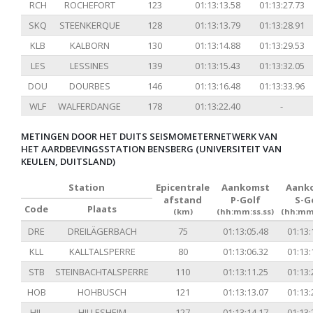
RCH
ROCHEFORT
123
01:13:13.58
01:13:27.73
SKQ
STEENKERQUE
128
01:13:13.79
01:13:28.91
KLB
KALBORN
130
01:13:14.88
01:13:29.53
LES
LESSINES
139
01:13:15.43
01:13:32.05
DOU
DOURBES
146
01:13:16.48
01:13:33.96
WLF
WALFERDANGE
178
01:13:22.40
-
METINGEN DOOR HET DUITS SEISMOMETERNETWERK VAN
HET AARDBEVINGSSTATION BENSBERG (UNIVERSITEIT VAN
KEULEN, DUITSLAND)
Station
Epicentrale
Aankomst
Aank
afstand
P-Golf
S-G
Code
Plaats
(km)
(hh:mm:ss.ss)
(hh:mm:
DRE
DREILÄGERBACH
75
01:13:05.48
01:13:
KLL
KALLTALSPERRE
80
01:13:06.32
01:13:
STB
STEINBACHTALSPERRE
110
01:13:11.25
01:13:
HOB
HOHBUSCH
121
01:13:13.07
01:13:
HIL
HILLESHEIM
127
01:13:14.17
01:13: