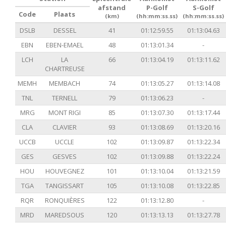
afstand
P-Golf
S-Golf
Code
Plaats
(km)
(hh:mm:ss.ss)
(hh:mm:ss.ss)
DSLB
DESSEL
41
01:12:59.55
01:13:04.63
EBN
EBEN-EMAEL
48
01:13:01.34
-
LCH
LA
66
01:13:04.19
01:13:11.62
CHARTREUSE
MEMH
MEMBACH
74
01:13:05.27
01:13:14.08
TNL
TERNELL
79
01:13:06.23
-
MRG
MONT RIGI
85
01:13:07.30
01:13:17.44
CLA
CLAVIER
93
01:13:08.69
01:13:20.16
UCCB
UCCLE
102
01:13:09.87
01:13:22.34
GES
GESVES
102
01:13:09.88
01:13:22.24
HOU
HOUVEGNEZ
101
01:13:10.04
01:13:21.59
TGA
TANGISSART
105
01:13:10.08
01:13:22.85
RQR
RONQUIÈRES
122
01:13:12.80
-
MRD
MAREDSOUS
120
01:13:13.13
01:13:27.78