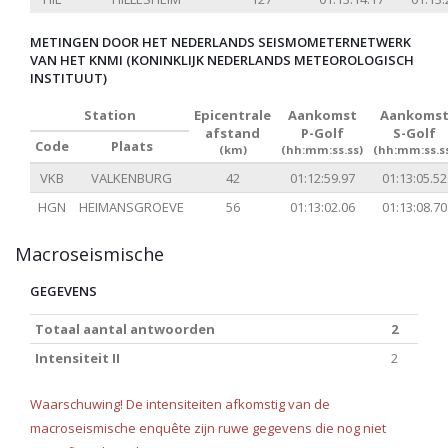
METINGEN DOOR HET NEDERLANDS SEISMOMETERNETWERK
VAN HET KNMI (KONINKLIJK NEDERLANDS METEOROLOGISCH
INSTITUUT)
Station
Epicentrale
Aankomst
Aankoms
afstand
P-Golf
S-Golf
Code
Plaats
(km)
(hh:mm:ss.ss)
(hh:mm:ss.s
VKB
VALKENBURG
42
01:12:59.97
01:13:05.52
HGN
HEIMANSGROEVE
56
01:13:02.06
01:13:08.70
Macroseismische
GEGEVENS
Totaal aantal antwoorden
2
Intensiteit II
2
Waarschuwing! De intensiteiten afkomstig van de
macroseismische enquête zijn ruwe gegevens die nog niet