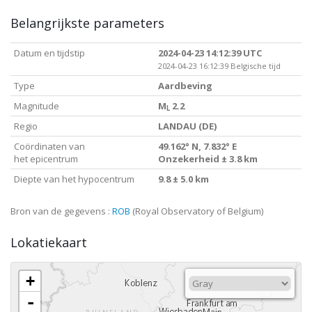
Belangrijkste parameters
Datum en tijdstip
2024-04-23 14:12:39 UTC
2024-04-23 16:12:39 Belgische tijd
Type
Aardbeving
Magnitude
M
2.2
L
Regio
LANDAU (DE)
Coördinaten van
49.162° N, 7.832° E
het epicentrum
Onzekerheid ± 3.8 km
Diepte van het hypocentrum
9.8 ± 5.0 km
Bron van de gegevens :
ROB
(Royal Observatory of Belgium)
Lokatiekaart
+
-