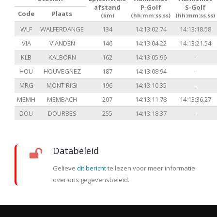
afstand
P-Golf
S-Golf
Code
Plaats
(km)
(hh:mm:ss.ss)
(hh:mm:ss.ss)
WLF
WALFERDANGE
134
14:13:02.74
14:13:18.58
VIA
VIANDEN
146
14:13:04.22
14:13:21.54
KLB
KALBORN
162
14:13:05.96
-
HOU
HOUVEGNEZ
187
14:13:08.94
-
MRG
MONT RIGI
196
14:13:10.35
-
MEMH
MEMBACH
207
14:13:11.78
14:13:36.27
DOU
DOURBES
255
14:13:18.37
-
Databeleid
Gelieve
dit bericht
te lezen voor meer informatie
over ons gegevensbeleid.