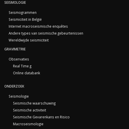
SEISMOLOGIE
Seismogrammen
Seismiciteit in België
Internet macroseismische enquêtes
Andere types van seismische gebeurtenissen
Wereldwijde seismiciteit
GRAVIMETRIE
Observaties
Real Time g
Online databank
ONDERZOEK
Seismologie
Seismische waarschuwing
Seismische activiteit
Seismische Gevarenkans en Risico
Macroseismologie