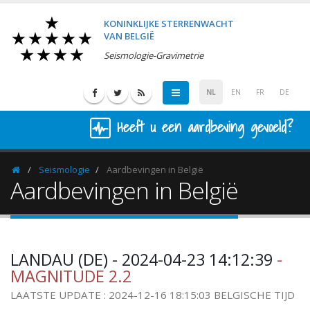
KONINKLIJKE STERRENWACHT
VAN BELGIË
Seismologie-Gravimetrie
NL
EN
FR
DE
Heeft u een aardbeving gevoeld?
Seismologie
Aardbevingen in België
Homepage
Aardbevingen in België
LANDAU (DE) - 2024-04-23 14:12:39
-
MAGNITUDE 2.2
LAATSTE UPDATE : 2024-12-16 18:15:03 BELGISCHE TIJD