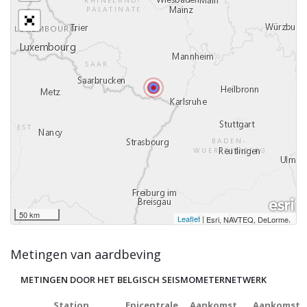
50 km
Leaflet
|
,
Esri, NAVTEQ, DeLorme
Metingen van aardbeving
METINGEN DOOR HET BELGISCH SEISMOMETERNETWERK
Station
Epicentrale
Aankomst
Aankomst