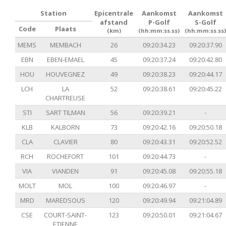
Station
Epicentrale
Aankomst
Aankomst
afstand
P-Golf
S-Golf
Code
Plaats
(km)
(hh:mm:ss.ss)
(hh:mm:ss.ss)
MEMS
MEMBACH
26
09:20:34.23
09:20:37.90
EBN
EBEN-EMAEL
45
09:20:37.24
09:20:42.80
HOU
HOUVEGNEZ
49
09:20:38.23
09:20:44.17
LCH
LA
52
09:20:38.61
09:20:45.22
CHARTREUSE
STI
SART TILMAN
56
09:20:39.21
-
KLB
KALBORN
73
09:20:42.16
09:20:50.18
CLA
CLAVIER
80
09:20:43.31
09:20:52.52
RCH
ROCHEFORT
101
09:20:44.73
-
VIA
VIANDEN
91
09:20:45.08
09:20:55.18
MOLT
MOL
100
09:20:46.97
-
MRD
MAREDSOUS
120
09:20:49.94
09:21:04.89
CSE
COURT-SAINT-
123
09:20:50.01
09:21:04.67
ETIENNE