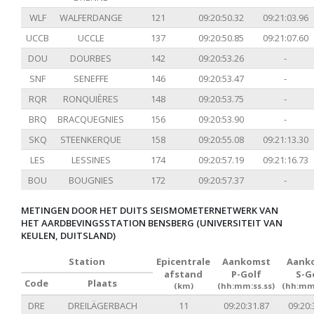
WLF
WALFERDANGE
121
09:20:50.32
09:21:03.96
UCCB
UCCLE
137
09:20:50.85
09:21:07.60
DOU
DOURBES
142
09:20:53.26
-
SNF
SENEFFE
146
09:20:53.47
-
RQR
RONQUIÈRES
148
09:20:53.75
-
BRQ
BRACQUEGNIES
156
09:20:53.90
-
SKQ
STEENKERQUE
158
09:20:55.08
09:21:13.30
LES
LESSINES
174
09:20:57.19
09:21:16.73
BOU
BOUGNIES
172
09:20:57.37
-
METINGEN DOOR HET DUITS SEISMOMETERNETWERK VAN
HET AARDBEVINGSSTATION BENSBERG (UNIVERSITEIT VAN
KEULEN, DUITSLAND)
Station
Epicentrale
Aankomst
Aank
afstand
P-Golf
S-G
Code
Plaats
(km)
(hh:mm:ss.ss)
(hh:mm:
DRE
DREILÄGERBACH
11
09:20:31.87
09:20: