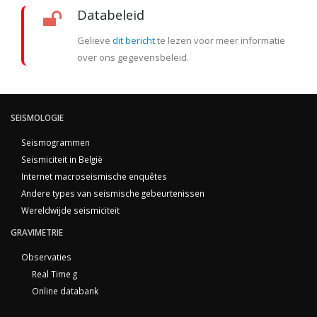
Databeleid
Gelieve
dit bericht
te lezen voor meer informatie
over ons gegevensbeleid.
SEISMOLOGIE
Seismogrammen
Seismiciteit in België
Internet macroseismische enquêtes
Andere types van seismische gebeurtenissen
Wereldwijde seismiciteit
GRAVIMETRIE
Observaties
Real Time g
Online databank