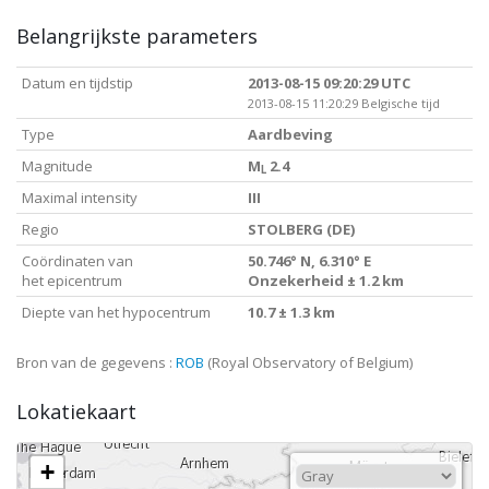
Belangrijkste parameters
Datum en tijdstip
2013-08-15 09:20:29 UTC
2013-08-15 11:20:29 Belgische tijd
Type
Aardbeving
Magnitude
M
2.4
L
Maximal intensity
III
Regio
STOLBERG (DE)
Coördinaten van
50.746° N, 6.310° E
het epicentrum
Onzekerheid ± 1.2 km
Diepte van het hypocentrum
10.7 ± 1.3 km
Bron van de gegevens :
ROB
(Royal Observatory of Belgium)
Lokatiekaart
+