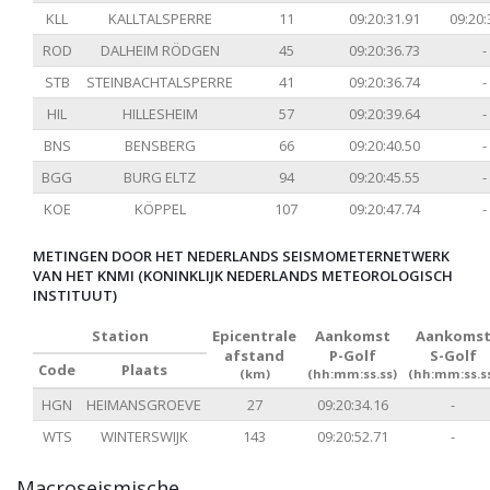
KLL
KALLTALSPERRE
11
09:20:31.91
09:20:
ROD
DALHEIM RÖDGEN
45
09:20:36.73
-
STB
STEINBACHTALSPERRE
41
09:20:36.74
-
HIL
HILLESHEIM
57
09:20:39.64
-
BNS
BENSBERG
66
09:20:40.50
-
BGG
BURG ELTZ
94
09:20:45.55
-
KOE
KÖPPEL
107
09:20:47.74
-
METINGEN DOOR HET NEDERLANDS SEISMOMETERNETWERK
VAN HET KNMI (KONINKLIJK NEDERLANDS METEOROLOGISCH
INSTITUUT)
Station
Epicentrale
Aankomst
Aankoms
afstand
P-Golf
S-Golf
Code
Plaats
(km)
(hh:mm:ss.ss)
(hh:mm:ss.s
HGN
HEIMANSGROEVE
27
09:20:34.16
-
WTS
WINTERSWIJK
143
09:20:52.71
-
Macroseismische