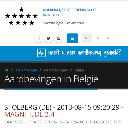
KONINKLIJKE STERRENWACHT
VAN BELGIË
Seismologie-Gravimetrie
NL
EN
FR
DE
Heeft u een aardbeving gevoeld?
Seismologie
Aardbevingen in België
Homepage
Aardbevingen in België
STOLBERG (DE) - 2013-08-15 09:20:29
-
MAGNITUDE 2.4
LAATSTE UPDATE : 2016-11-24 12:48:00 BELGISCHE TIJD