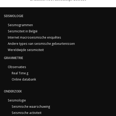
SEISMOLOGIE
Seismogrammen
Seismiciteit in België
Internet macroseismische enquêtes
Andere types van seismische gebeurtenissen
Wereldwijde seismiciteit
GRAVIMETRIE
Observaties
Real Time g
Online databank
ONDERZOEK
Seismologie
Seismische waarschuwing
Seismische activiteit