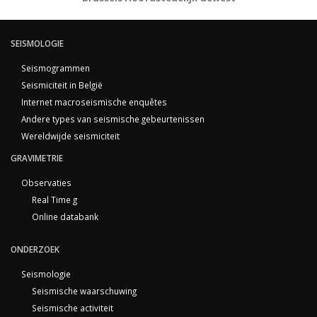
SEISMOLOGIE
Seismogrammen
Seismiciteit in België
Internet macroseismische enquêtes
Andere types van seismische gebeurtenissen
Wereldwijde seismiciteit
GRAVIMETRIE
Observaties
Real Time g
Online databank
ONDERZOEK
Seismologie
Seismische waarschuwing
Seismische activiteit