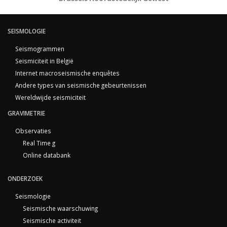
SEISMOLOGIE
Seismogrammen
Seismiciteit in België
Internet macroseismische enquêtes
Andere types van seismische gebeurtenissen
Wereldwijde seismiciteit
GRAVIMETRIE
Observaties
Real Time g
Online databank
ONDERZOEK
Seismologie
Seismische waarschuwing
Seismische activiteit