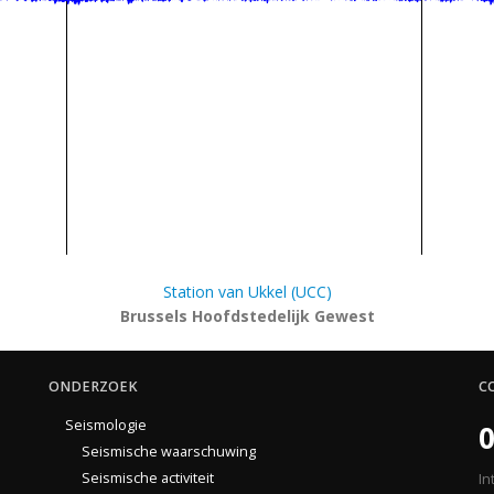
Station van Ukkel (UCC)
Brussels Hoofdstedelijk Gewest
ONDERZOEK
C
Seismologie
0
Seismische waarschuwing
Seismische activiteit
In