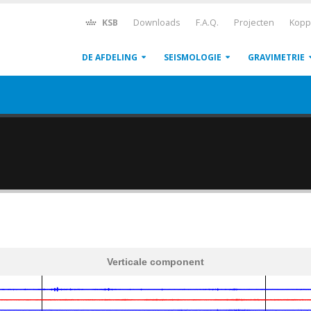
KSB
Downloads
F.A.Q.
Projecten
Kopp
DE AFDELING
SEISMOLOGIE
GRAVIMETRIE
Verticale component
600
1,200