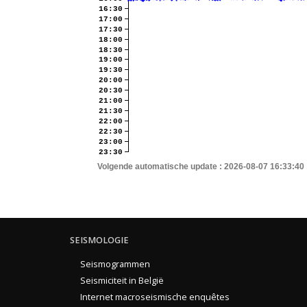
16:30
17:00
17:30
18:00
18:30
19:00
19:30
20:00
20:30
21:00
21:30
22:00
22:30
23:00
23:30
Volgende automatische update :
2026-08-07 16:33:40
SEISMOLOGIE
Seismogrammen
Seismiciteit in België
Internet macroseismische enquêtes