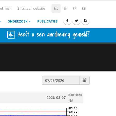
elingen
Structuur website
NL
EN
FR
DE
ONDERZOEK
PUBLICATIES
Heeft u een aardbeving gevoeld?
Belgische
2026-08-07
tijd
02:30
03:00
03:30