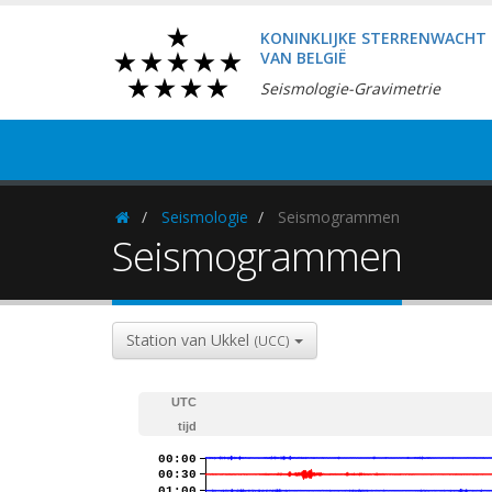
KONINKLIJKE STERRENWACHT
VAN BELGIË
Seismologie-Gravimetrie
Seismologie
Seismogrammen
Homepage
Seismogrammen
Station van Ukkel
(UCC)
UTC
tijd
00:00
00:30
01:00