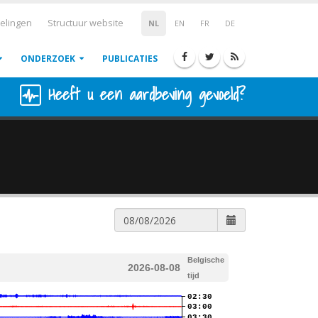
elingen
Structuur website
NL
EN
FR
DE
ONDERZOEK
PUBLICATIES
Heeft u een aardbeving gevoeld?
Belgische
2026-08-08
tijd
02:30
03:00
03:30