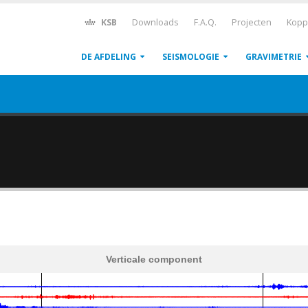
KSB
Downloads
F.A.Q.
Projecten
Kopp
DE AFDELING
SEISMOLOGIE
GRAVIMETRIE
Verticale component
600
1,200