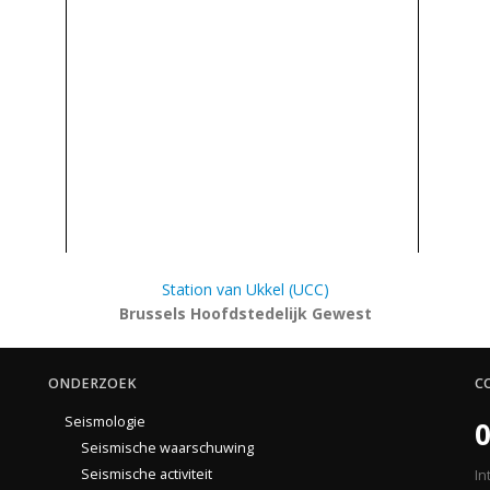
Station van Ukkel (UCC)
Brussels Hoofdstedelijk Gewest
ONDERZOEK
C
Seismologie
0
Seismische waarschuwing
Seismische activiteit
In