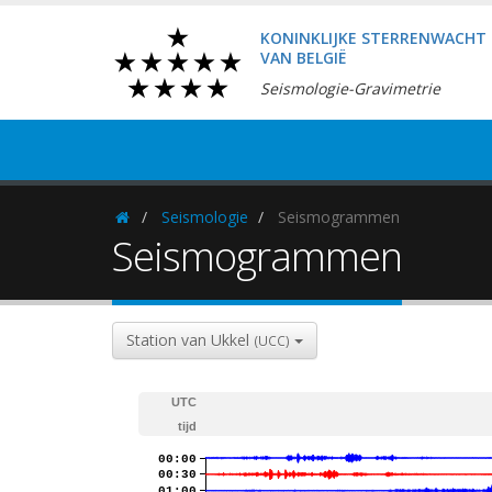
KONINKLIJKE STERRENWACHT
VAN BELGIË
Seismologie-Gravimetrie
Seismologie
Seismogrammen
Homepage
Seismogrammen
Station van Ukkel
(UCC)
UTC
tijd
00:00
00:30
01:00