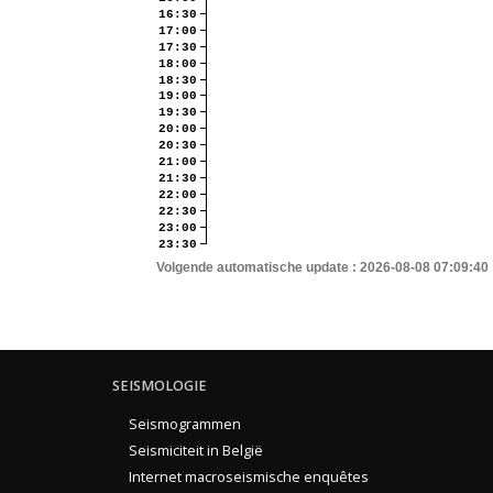
16:30
17:00
17:30
18:00
18:30
19:00
19:30
20:00
20:30
21:00
21:30
22:00
22:30
23:00
23:30
Volgende automatische update :
2026-08-08 07:09:40
SEISMOLOGIE
Seismogrammen
Seismiciteit in België
Internet macroseismische enquêtes