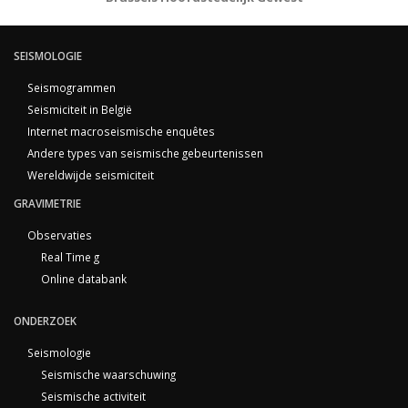
SEISMOLOGIE
Seismogrammen
Seismiciteit in België
Internet macroseismische enquêtes
Andere types van seismische gebeurtenissen
Wereldwijde seismiciteit
GRAVIMETRIE
Observaties
Real Time g
Online databank
ONDERZOEK
Seismologie
Seismische waarschuwing
Seismische activiteit