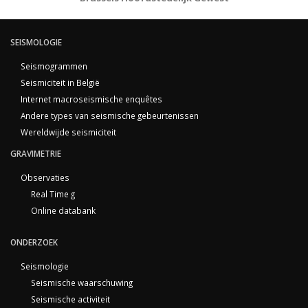
SEISMOLOGIE
Seismogrammen
Seismiciteit in België
Internet macroseismische enquêtes
Andere types van seismische gebeurtenissen
Wereldwijde seismiciteit
GRAVIMETRIE
Observaties
Real Time g
Online databank
ONDERZOEK
Seismologie
Seismische waarschuwing
Seismische activiteit