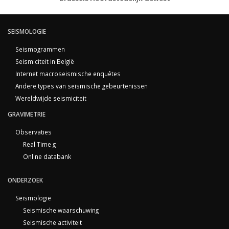
SEISMOLOGIE
Seismogrammen
Seismiciteit in België
Internet macroseismische enquêtes
Andere types van seismische gebeurtenissen
Wereldwijde seismiciteit
GRAVIMETRIE
Observaties
Real Time g
Online databank
ONDERZOEK
Seismologie
Seismische waarschuwing
Seismische activiteit