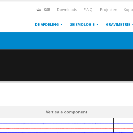
KSB
Downloads
F.A.Q.
Projecten
Kopp
DE AFDELING
SEISMOLOGIE
GRAVIMETRIE
Verticale component
600
1,200