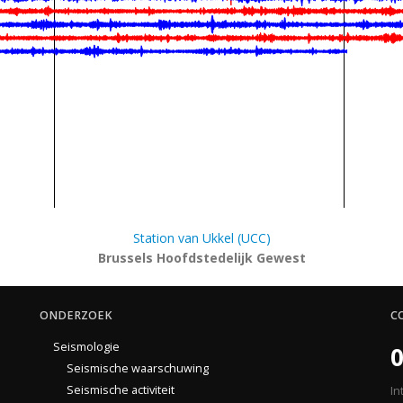
Station van Ukkel (UCC)
Brussels Hoofdstedelijk Gewest
ONDERZOEK
C
Seismologie
0
Seismische waarschuwing
Seismische activiteit
In