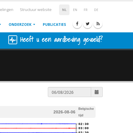
elingen
Structuur website
NL
EN
FR
DE
ONDERZOEK
PUBLICATIES
Heeft u een aardbeving gevoeld?
Belgische
2026-08-06
tijd
02:30
03:00
03:30