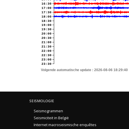
16:30
17:00
17:30
18:00
18:30
19:00
19:30
20:00
20:30
21:00
21:30
22:00
22:30
23:00
23:30
Volgende automatische update :
2026-08-06 18:29:40
SEISMOLOGIE
Seismogrammen
Seismiciteit in België
Internet macroseismische enquêtes