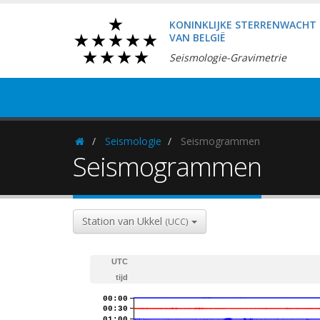
KONINKLIJKE STERRENWACHT
VAN BELGIË
Seismologie-Gravimetrie
Seismologie
Seismogrammen
Homepage
Seismogrammen
Station van Ukkel
(UCC)
UTC
tijd
00:00
00:30
01:00