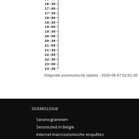
16:30
17:00
17:30
18:00
18:30
19:00
19:30
20:00
20:30
21:00
21:30
22:00
22:30
23:00
23:30
Volgende automatische update :
2026-08-07 02:01:40
SEISMOLOGIE
Seismogrammen
Seismiciteit in België
Internet macroseismische enquêtes