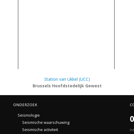
Station van Ukkel (UCC)
Brussels Hoofdstedelijk Gewest
ONDERZOEK
C
Seismologie
0
Seismische waarschuwing
Seismische activiteit
In