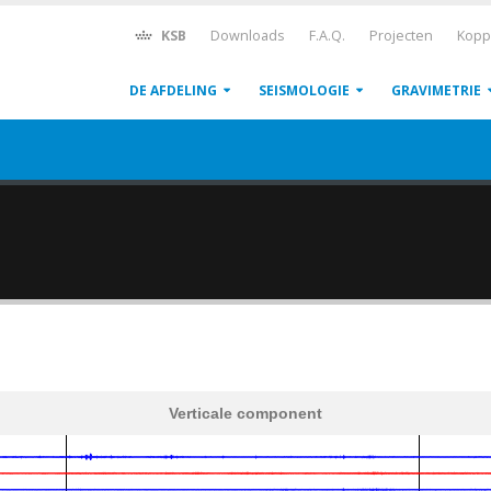
KSB
Downloads
F.A.Q.
Projecten
Kopp
DE AFDELING
SEISMOLOGIE
GRAVIMETRIE
Verticale component
600
1,200