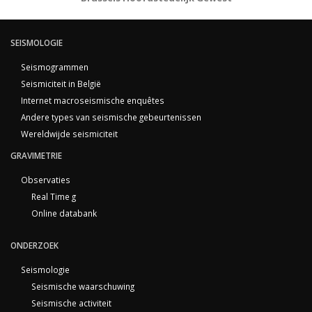
SEISMOLOGIE
Seismogrammen
Seismiciteit in België
Internet macroseismische enquêtes
Andere types van seismische gebeurtenissen
Wereldwijde seismiciteit
GRAVIMETRIE
Observaties
Real Time g
Online databank
ONDERZOEK
Seismologie
Seismische waarschuwing
Seismische activiteit