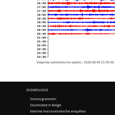
16:30
17:00
17:30
18:00
18:30
19:00
19:30
20:00
20:30
21:00
21:30
22:00
22:30
23:00
23:30
Volgende automatische update :
2026-08-06 21:05:40
SEISMOLOGIE
Seismogrammen
Seismiciteit in België
Internet macroseismische enquêtes