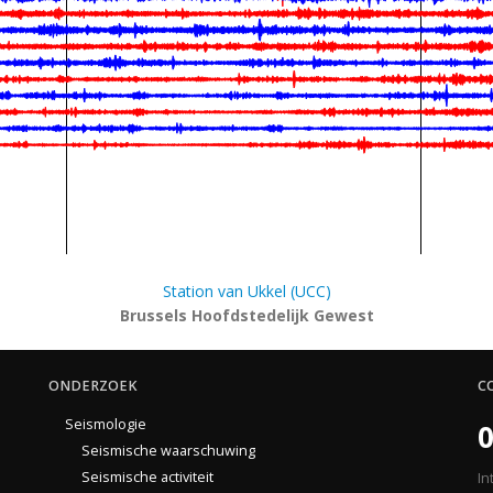
Station van Ukkel (UCC)
Brussels Hoofdstedelijk Gewest
ONDERZOEK
C
Seismologie
0
Seismische waarschuwing
Seismische activiteit
In