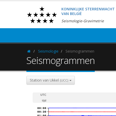
KONINKLIJKE STERRENWACHT
VAN BELGIË
Seismologie-Gravimetrie
Seismologie
Seismogrammen
Homepage
Seismogrammen
Station van Ukkel
(UCC)
UTC
tijd
00:00
00:30
01:00