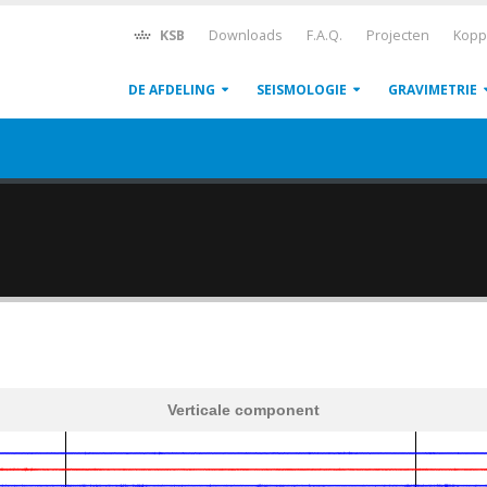
KSB
Downloads
F.A.Q.
Projecten
Kopp
DE AFDELING
SEISMOLOGIE
GRAVIMETRIE
Verticale component
600
1,200