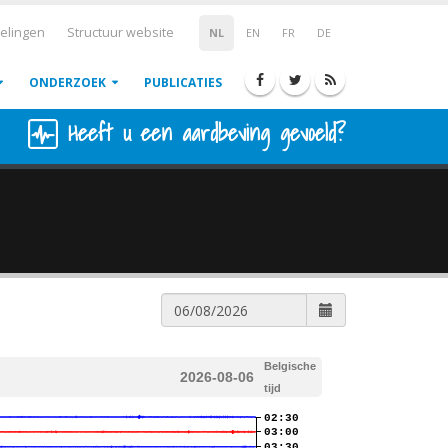
elingen
Structuur website
NL
EN
FR
DE
ONDERZOEK
PUBLICATIES
Heeft u een aardbeving gevoeld?
Belgische
2026-08-06
tijd
02:30
03:00
03:30