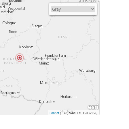
Leaflet
|
,
Esri, NAVTEQ, DeLorme