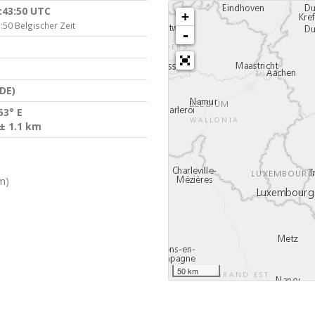
:43:50 UTC
+
:50 Belgischer Zeit
-
DE)
53° E
± 1.1 km
m)
50 km