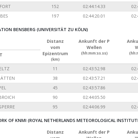
FORT
152
02:44:14.33
02:
BES
197
02:44:20.01
02:
ION BENSBERG (UNIVERSITÄT ZU KÖLN)
Distanz
Ankunft der P
Anku
vom
Wellen
W
Epizentrum
(hh:mm:ss.ss)
(hh:
T
(km)
ELTZ
11
02:43:52.98
02:
TÄTTEN
38
02:43:57.21
02:
PEL
45
02:43:57.86
BROICH
90
02:44:05.50
SPERRE
95
02:44:06.99
02:
RK OF KNMI (ROYAL NETHERLANDS METEOROLOGICAL INSTITUT
Distanz
Ankunft der P
Anku