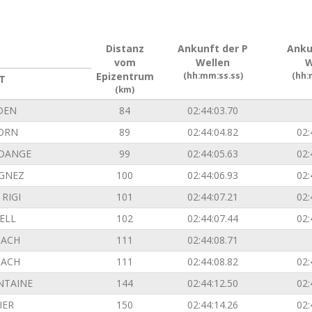
Distanz
Ankunft der P
Anku
vom
Wellen
W
Epizentrum
(hh:mm:ss.ss)
(hh:
T
(km)
DEN
84
02:44:03.70
ORN
89
02:44:04.82
02:
DANGE
99
02:44:05.63
02:
GNEZ
100
02:44:06.93
02:
RIGI
101
02:44:07.21
02:
ELL
102
02:44:07.44
02:
ACH
111
02:44:08.71
ACH
111
02:44:08.82
02:
NTAINE
144
02:44:12.50
02:
IER
150
02:44:14.26
02: