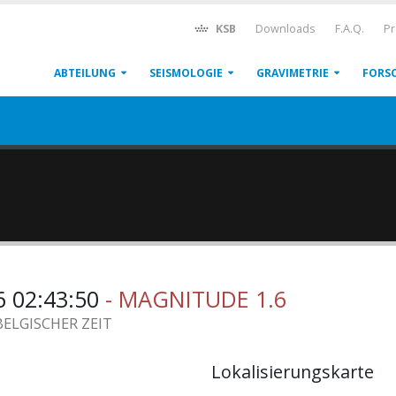
KSB
Downloads
F.A.Q.
Pr
ABTEILUNG
SEISMOLOGIE
GRAVIMETRIE
FORS
6 02:43:50
- MAGNITUDE 1.6
BELGISCHER ZEIT
Lokalisierungskarte