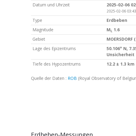
Datum und Uhrzeit
2025-02-06 02
2025-02-06 03:43
Type
Erdbeben
Magnitude
M
1.6
L
Gebiet
MOERSDORF (
Lage des Epizentrums
50.106° N, 7.3
Unsicherheit 
Tiefe des Hypozentrums
12.2 ± 1.3 km
Quelle der Daten :
ROB
(Royal Observatory of Belgiu
Erdbeben-Messungen