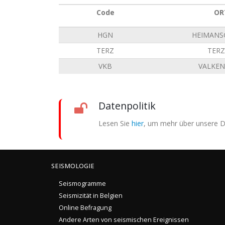
Code
OR
HGN
HEIMANS
TERZ
TERZ
VKB
VALKE
Datenpolitik
Lesen Sie
hier
, um mehr über unsere Da
SEISMOLOGIE
Seismogramme
Seismizität in Belgien
Online Befragung
Andere Arten von seismischen Ereignissen