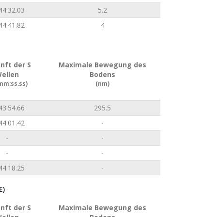
44:32.03
5.2
44:41.82
4
nft der S
Maximale Bewegung des
ellen
Bodens
mm:ss.ss)
(nm)
43:54.66
295.5
44:01.42
-
-
-
-
-
44:18.25
-
E)
nft der S
Maximale Bewegung des