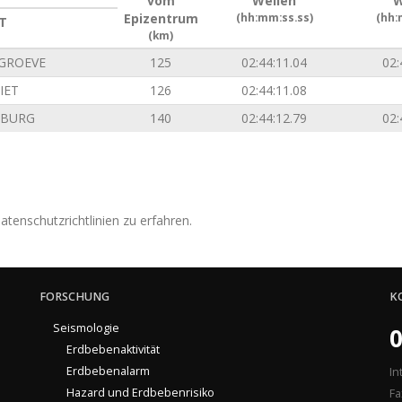
vom
Wellen
W
Epizentrum
(hh:mm:ss.ss)
(hh:
T
(km)
GROEVE
125
02:44:11.04
02:
IET
126
02:44:11.08
NBURG
140
02:44:12.79
02:
tenschutzrichtlinien zu erfahren.
FORSCHUNG
K
Seismologie
0
Erdbebenaktivität
Erdbebenalarm
In
Hazard und Erdbebenrisiko
Fa