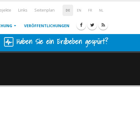
ojekte
Links
Seitenplan
DE
EN
FR
NL
CHUNG
VERÖFFENTLICHUNGEN
Haben Sie ein Erdbeben gespürt?