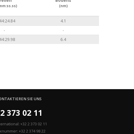
ellen
Bodens
mm:ss.ss)
(nm)
44:24.84
4.1
-
-
44:29.98
6.4
ONTAKTIEREN SIE UNS
2 373 02 11
ternational: +32 2 373 02 11
xnummer: +32 2 374 98 22