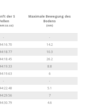
nft der S
Maximale Bewegung des
ellen
Bodens
mm:ss.ss)
(nm)
-
-
44:16.70
14.2
44:18.77
10.3
44:18.45
26.2
44:19.33
8.8
44:19.63
6
-
-
44:22.48
5.1
44:29.56
7
44:30.79
4.6