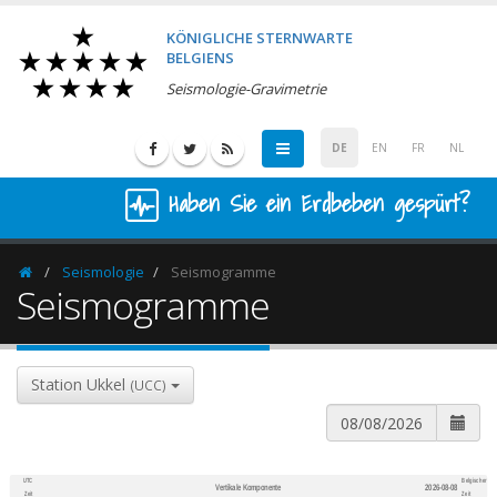
KÖNIGLICHE STERNWARTE
BELGIENS
Seismologie-Gravimetrie
DE
EN
FR
NL
Haben Sie ein Erdbeben gespürt?
Seismologie
Seismogramme
Homepage
Seismogramme
Station Ukkel
(UCC)
UTC
Belgischer
Vertikale Komponente
2026-08-08
600
1,200
Zeit
Zeit