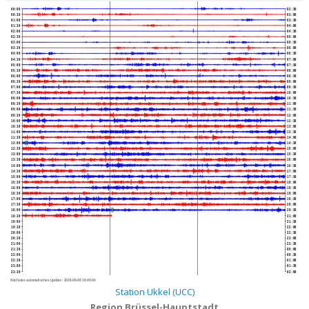
00:00
02:30
00:30
03:00
01:00
03:30
01:30
04:00
02:00
04:30
02:30
05:00
03:00
05:30
03:30
06:00
04:00
06:30
04:30
07:00
05:00
07:30
05:30
08:00
06:00
08:30
06:30
09:00
07:00
09:30
07:30
10:00
08:00
10:30
08:30
11:00
09:00
11:30
09:30
12:00
10:00
12:30
10:30
13:00
11:00
13:30
11:30
14:00
12:00
14:30
12:30
15:00
13:00
15:30
13:30
16:00
14:00
16:30
14:30
17:00
15:00
17:30
15:30
18:00
16:00
18:30
16:30
19:00
17:00
19:30
17:30
20:00
18:00
20:30
18:30
21:00
19:00
21:30
19:30
22:00
20:00
22:30
20:30
23:00
21:00
23:30
21:30
00:00
22:00
00:30
22:30
01:00
23:00
01:30
23:30
02:00
Nächstes automatisches Update :
2026-08-08 18:49:40
Station Ukkel (UCC)
Region Brüssel-Hauptstadt