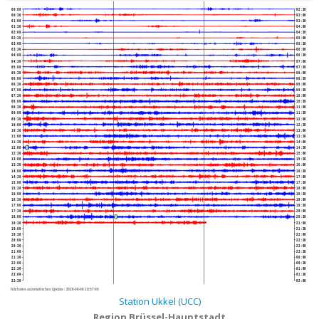
00:00
02:30
00:30
03:00
01:00
03:30
01:30
04:00
02:00
04:30
02:30
05:00
03:00
05:30
03:30
06:00
04:00
06:30
04:30
07:00
05:00
07:30
05:30
08:00
06:00
08:30
06:30
09:00
07:00
09:30
07:30
10:00
08:00
10:30
08:30
11:00
09:00
11:30
09:30
12:00
10:00
12:30
10:30
13:00
11:00
13:30
11:30
14:00
12:00
14:30
12:30
15:00
13:00
15:30
13:30
16:00
14:00
16:30
14:30
17:00
15:00
17:30
15:30
18:00
16:00
18:30
16:30
19:00
17:00
19:30
17:30
20:00
18:00
20:30
18:30
21:00
19:00
21:30
19:30
22:00
20:00
22:30
20:30
23:00
21:00
23:30
21:30
00:00
22:00
00:30
22:30
01:00
23:00
01:30
23:30
02:00
Nächstes automatisches Update :
2026-08-08 18:57:40
Station Ukkel (UCC)
Region Brüssel-Hauptstadt