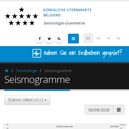
KÖNIGLICHE STERNWARTE
BELGIENS
Seismologie-Gravimetrie
DE
EN
FR
NL
Haben Sie ein Erdbeben gespürt?
Seismologie
Seismogramme
Homepage
Seismogramme
Station Ukkel
(UCC)
UTC
Belgischer
Vertikale Komponente
2026-08-08
600
1,200
Zeit
Zeit