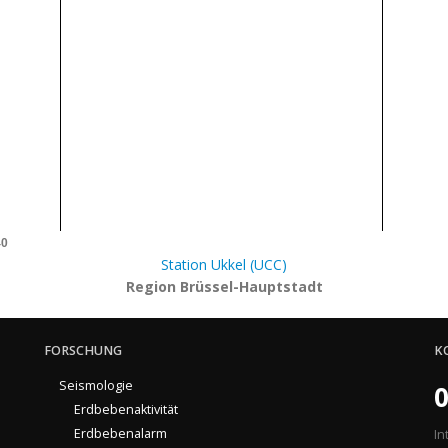
40
Station Ukkel (UCC)
Region Brüssel-Hauptstadt
FORSCHUNG
K
Seismologie
0
Erdbebenaktivität
Erdbebenalarm
In