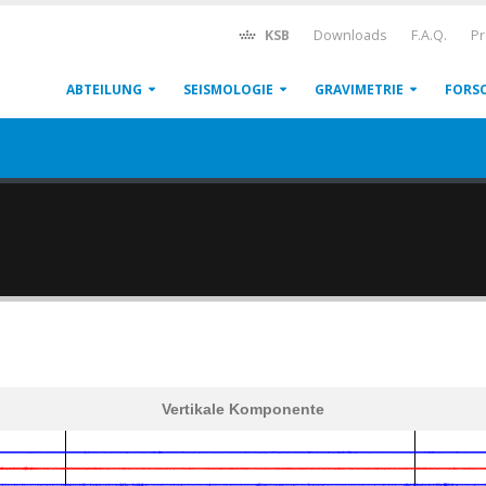
KSB
Downloads
F.A.Q.
Pr
ABTEILUNG
SEISMOLOGIE
GRAVIMETRIE
FORS
Vertikale Komponente
600
1,200