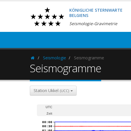
KÖNIGLICHE STERNWARTE
BELGIENS
Seismologie-Gravimetrie
Seismologie
Seismogramme
Homepage
Seismogramme
Station Ukkel
(UCC)
UTC
Zeit
00:00
00:30
01:00