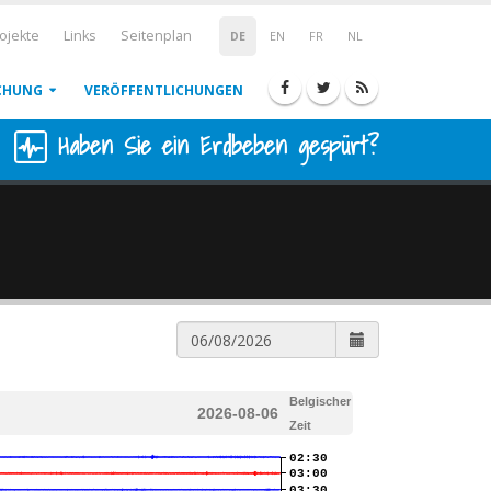
ojekte
Links
Seitenplan
DE
EN
FR
NL
CHUNG
VERÖFFENTLICHUNGEN
Haben Sie ein Erdbeben gespürt?
Belgischer
2026-08-06
Zeit
02:30
03:00
03:30