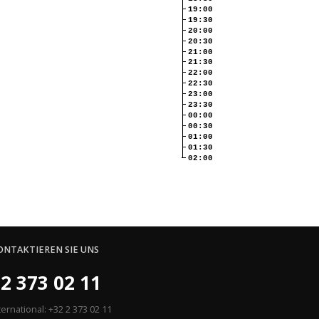
19:00
19:30
20:00
20:30
21:00
21:30
22:00
22:30
23:00
23:30
00:00
00:30
01:00
01:30
02:00
ONTAKTIEREN SIE UNS
2 373 02 11
ternational: +32 2 373 02 11