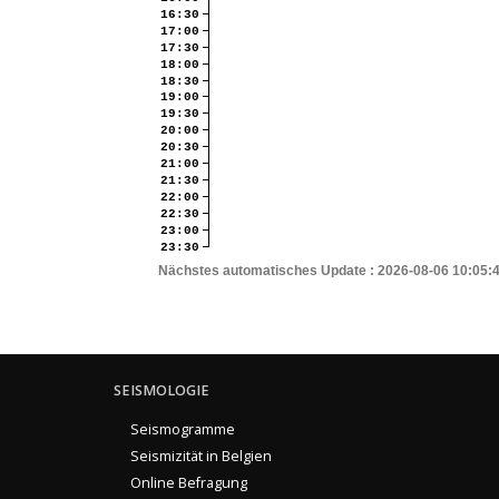
16:30
17:00
17:30
18:00
18:30
19:00
19:30
20:00
20:30
21:00
21:30
22:00
22:30
23:00
23:30
Nächstes automatisches Update :
2026-08-06 10:05:
SEISMOLOGIE
Seismogramme
Seismizität in Belgien
Online Befragung