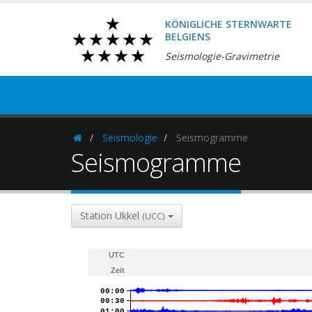
KÖNIGLICHE STERNWARTE
BELGIENS
Seismologie-Gravimetrie
Seismologie
Seismogramme
Homepage
Seismogramme
Station Ukkel
(UCC)
UTC
Zeit
00:00
00:30
01:00