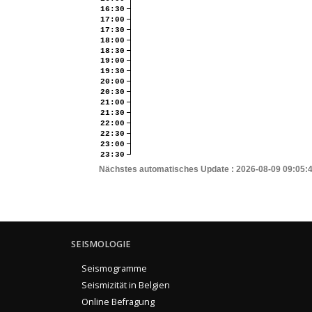
16:30
17:00
17:30
18:00
18:30
19:00
19:30
20:00
20:30
21:00
21:30
22:00
22:30
23:00
23:30
Nächstes automatisches Update :
2026-08-09 09:05:
SEISMOLOGIE
Seismogramme
Seismizität in Belgien
Online Befragung