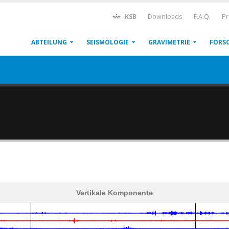
KSB
Downloads
F.A.Q.
Pr
ABTEILUNG
SEISMOLOGIE
GRAVIMETRIE
FORS
Vertikale Komponente
600
1,200