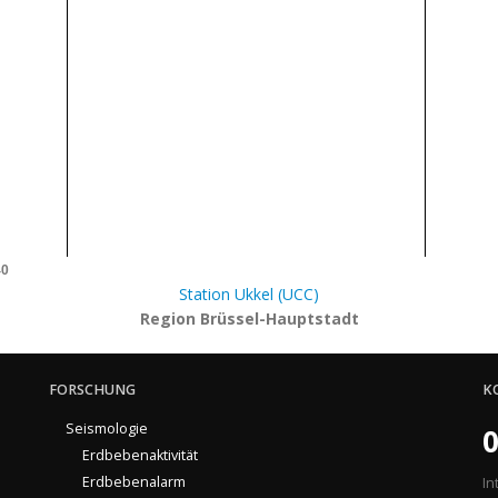
40
Station Ukkel (UCC)
Region Brüssel-Hauptstadt
FORSCHUNG
K
Seismologie
0
Erdbebenaktivität
Erdbebenalarm
In