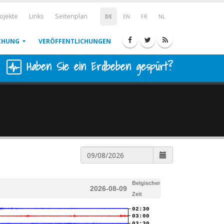
ojekte
Links
Seitenplan
DE
EN
FR
NL
CHUNG
VERÖFFENTLICHUNGEN
Haben Sie ein Erdbeben gespürt?
Belgischer
2026-08-09
Zeit
02:30
03:00
03:30