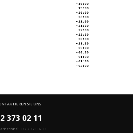
19:00
19:30
20:00
20:30
21:00
21:30
22:00
22:30
23:00
23:30
00:00
00:30
01:00
01:30
02:00
ONTAKTIEREN SIE UNS
2 373 02 11
ternational: +32 2 373 02 11