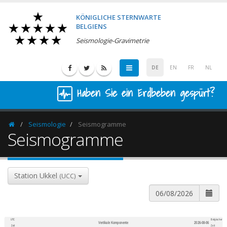
KÖNIGLICHE STERNWARTE
BELGIENS
Seismologie-Gravimetrie
DE
EN
FR
NL
Haben Sie ein Erdbeben gespürt?
Seismologie
Seismogramme
Homepage
Seismogramme
Station Ukkel
(UCC)
UTC
Belgischer
Vertikale Komponente
2026-08-06
600
1,200
Zeit
Zeit