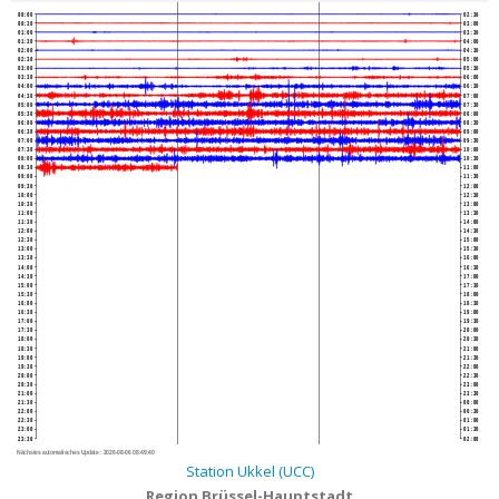
00:00
02:30
00:30
03:00
01:00
03:30
01:30
04:00
02:00
04:30
02:30
05:00
03:00
05:30
03:30
06:00
04:00
06:30
04:30
07:00
05:00
07:30
05:30
08:00
06:00
08:30
06:30
09:00
07:00
09:30
07:30
10:00
08:00
10:30
08:30
11:00
09:00
11:30
09:30
12:00
10:00
12:30
10:30
13:00
11:00
13:30
11:30
14:00
12:00
14:30
12:30
15:00
13:00
15:30
13:30
16:00
14:00
16:30
14:30
17:00
15:00
17:30
15:30
18:00
16:00
18:30
16:30
19:00
17:00
19:30
17:30
20:00
18:00
20:30
18:30
21:00
19:00
21:30
19:30
22:00
20:00
22:30
20:30
23:00
21:00
23:30
21:30
00:00
22:00
00:30
22:30
01:00
23:00
01:30
23:30
02:00
Nächstes automatisches Update :
2026-08-06 08:49:40
Station Ukkel (UCC)
Region Brüssel-Hauptstadt