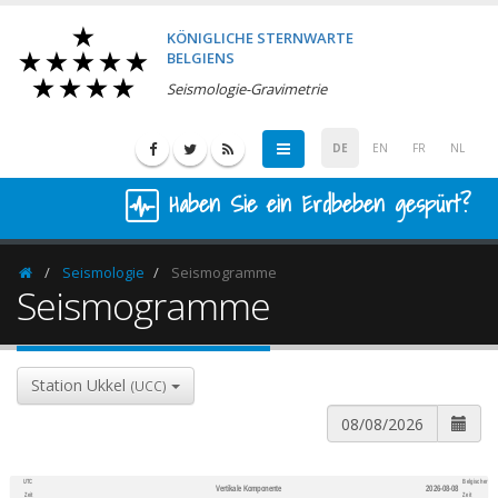
KÖNIGLICHE STERNWARTE
BELGIENS
Seismologie-Gravimetrie
DE
EN
FR
NL
Haben Sie ein Erdbeben gespürt?
Seismologie
Seismogramme
Homepage
Seismogramme
Station Ukkel
(UCC)
UTC
Belgischer
Vertikale Komponente
2026-08-08
600
1,200
Zeit
Zeit