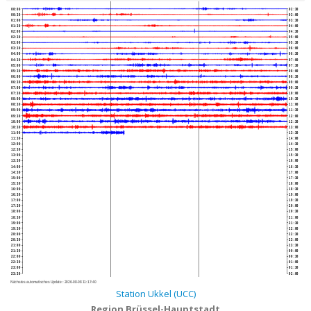
00:00
02:30
00:30
03:00
01:00
03:30
01:30
04:00
02:00
04:30
02:30
05:00
03:00
05:30
03:30
06:00
04:00
06:30
04:30
07:00
05:00
07:30
05:30
08:00
06:00
08:30
06:30
09:00
07:00
09:30
07:30
10:00
08:00
10:30
08:30
11:00
09:00
11:30
09:30
12:00
10:00
12:30
10:30
13:00
11:00
13:30
11:30
14:00
12:00
14:30
12:30
15:00
13:00
15:30
13:30
16:00
14:00
16:30
14:30
17:00
15:00
17:30
15:30
18:00
16:00
18:30
16:30
19:00
17:00
19:30
17:30
20:00
18:00
20:30
18:30
21:00
19:00
21:30
19:30
22:00
20:00
22:30
20:30
23:00
21:00
23:30
21:30
00:00
22:00
00:30
22:30
01:00
23:00
01:30
23:30
02:00
Nächstes automatisches Update :
2026-08-08 11:17:40
Station Ukkel (UCC)
Region Brüssel-Hauptstadt