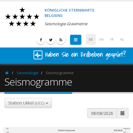
KÖNIGLICHE STERNWARTE
BELGIENS
Seismologie-Gravimetrie
DE
EN
FR
NL
Haben Sie ein Erdbeben gespürt?
Seismologie
Seismogramme
Homepage
Seismogramme
Station Ukkel
(UCC)
UTC
Belgischer
Vertikale Komponente
2026-08-08
600
1,200
Zeit
Zeit