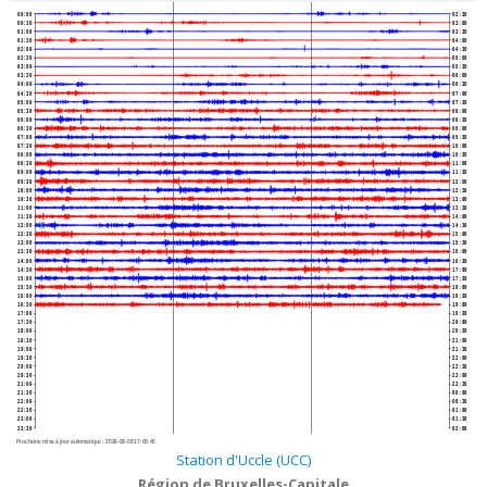
00:00
02:30
00:30
03:00
01:00
03:30
01:30
04:00
02:00
04:30
02:30
05:00
03:00
05:30
03:30
06:00
04:00
06:30
04:30
07:00
05:00
07:30
05:30
08:00
06:00
08:30
06:30
09:00
07:00
09:30
07:30
10:00
08:00
10:30
08:30
11:00
09:00
11:30
09:30
12:00
10:00
12:30
10:30
13:00
11:00
13:30
11:30
14:00
12:00
14:30
12:30
15:00
13:00
15:30
13:30
16:00
14:00
16:30
14:30
17:00
15:00
17:30
15:30
18:00
16:00
18:30
16:30
19:00
17:00
19:30
17:30
20:00
18:00
20:30
18:30
21:00
19:00
21:30
19:30
22:00
20:00
22:30
20:30
23:00
21:00
23:30
21:30
00:00
22:00
00:30
22:30
01:00
23:00
01:30
23:30
02:00
Prochaine mise à jour automatique :
2026-08-08 17:09:40
Station d'Uccle (UCC)
Région de Bruxelles-Capitale