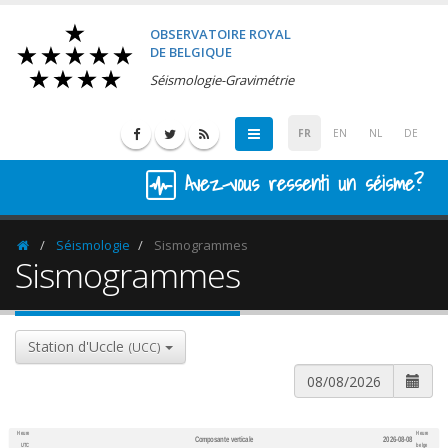
OBSERVATOIRE ROYAL
DE BELGIQUE
Séismologie-Gravimétrie
FR
EN
NL
DE
Avez-vous ressenti un séisme?
Séismologie
Sismogrammes
Homepage
Sismogrammes
Station d'Uccle
(UCC)
Heure
Heure
Composante verticale
2026-08-08
600
1,200
UTC
belge