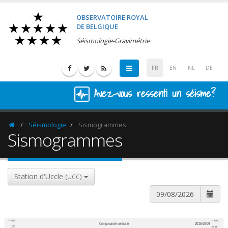
OBSERVATOIRE ROYAL
DE BELGIQUE
Séismologie-Gravimétrie
FR
EN
NL
DE
Avez-vous ressenti un séisme?
Séismologie
Sismogrammes
Homepage
Sismogrammes
Station d'Uccle
(UCC)
Heure
Heure
Composante verticale
2026-08-09
600
1,200
UTC
belge