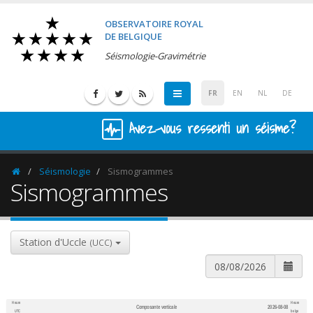
OBSERVATOIRE ROYAL
DE BELGIQUE
Séismologie-Gravimétrie
FR
EN
NL
DE
Avez-vous ressenti un séisme?
Séismologie
Sismogrammes
Homepage
Sismogrammes
Station d'Uccle
(UCC)
Heure
Heure
Composante verticale
2026-08-08
600
1,200
UTC
belge