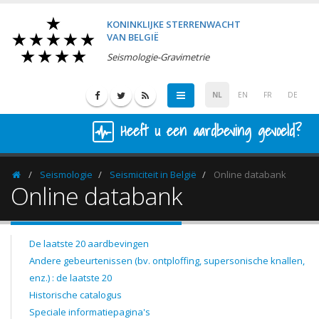
KONINKLIJKE STERRENWACHT
VAN BELGIË
Seismologie-Gravimetrie
NL
EN
FR
DE
Heeft u een aardbeving gevoeld?
Seismologie
Seismiciteit in België
Online databank
Homepage
Online databank
De laatste 20 aardbevingen
Andere gebeurtenissen (bv. ontploffing, supersonische knallen,
enz.) : de laatste 20
Historische catalogus
Speciale informatiepagina's