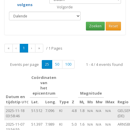
volgens
Volgorde
Zoeken
Reset
«
‹
1
›
»
/ 1 Pages
Events per page
25
50
100
1 - 4 / 4 events found
Coördinaten
van
het
epicentrum
Magnitude
Datum en
tijdstip
Lat.
Long.
Type
Z
M
Ms
Mw
IMax
Regio
UTC
L
2025-11-18
51.512
7.096
KI
4.8
1.8
GELSE
N/A
N/A
N/A
03:58:46
(DE)
2025-11-07
51.397
7.989
KI
5.0
1.6
ARNSBE
N/A
N/A
N/A
13:56:55