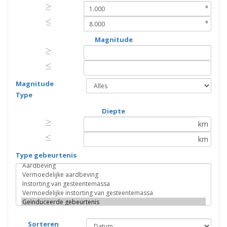
≥
≥
°
≤
≤
°
Magnitude
≥
≥
≤
≤
Magnitude
Type
Diepte
≥
≥
km
≤
≤
km
Type gebeurtenis
Sorteren