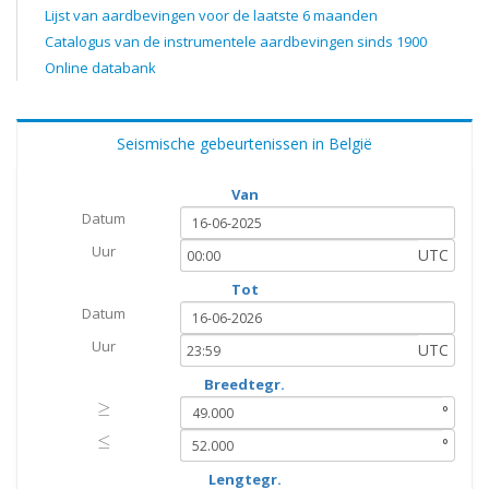
Lijst van aardbevingen voor de laatste 6 maanden
Catalogus van de instrumentele aardbevingen sinds 1900
Online databank
Seismische gebeurtenissen in België
Van
Datum
Uur
UTC
Tot
Datum
Uur
UTC
Breedtegr.
≥
≥
°
≤
≤
°
Lengtegr.