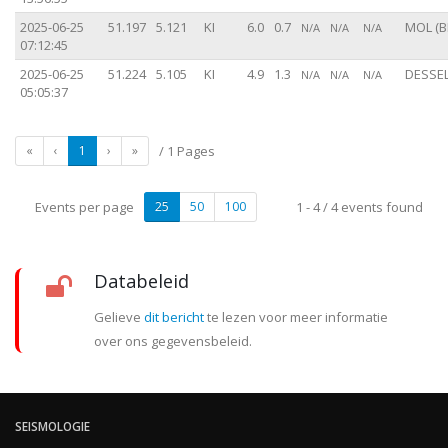
2025-06-25
51.197
5.121
KI
6.0
0.7
MOL (B
N/A
N/A
N/A
07:12:45
2025-06-25
51.224
5.105
KI
4.9
1.3
DESSEL
N/A
N/A
N/A
05:05:37
«
‹
1
›
»
/ 1 Pages
Events per page
25
50
100
1 - 4 / 4 events found
Databeleid
Gelieve
dit bericht
te lezen voor meer informatie
over ons gegevensbeleid.
SEISMOLOGIE