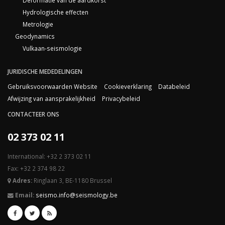
Deformatie van de aardkorst
Hydrologische effecten
Metrologie
Geodynamics
Vulkaan-seismologie
JURIDISCHE MEDEDELINGEN
Gebruiksvoorwaarden Website
Cookieverklaring
Databeleid
Afwijzing van aansprakelijkheid
Privacybeleid
CONTACTEER ONS
02 373 02 11
International: +32 2 373 02 11
Fax: +32 2 374 98 22
Adres:
Ringlaan 3, BE-1180 Brussel
Email:
seismo.info@seismology.be