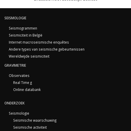
SEISMOLOGIE
Seismogrammen
Seismiciteit in België
Internet macroseismische enquêtes
Andere types van seismische gebeurtenissen
Wereldwijde seismiciteit
GRAVIMETRIE
Observaties
Real Time g
Online databank
ONDERZOEK
Seismologie
Seismische waarschuwing
Seismische activiteit