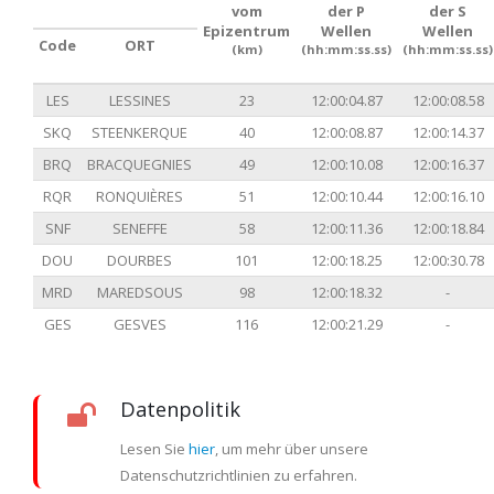
vom
der P
der S
Epizentrum
Wellen
Wellen
Code
ORT
(km)
(hh:mm:ss.ss)
(hh:mm:ss.ss)
LES
LESSINES
23
12:00:04.87
12:00:08.58
SKQ
STEENKERQUE
40
12:00:08.87
12:00:14.37
BRQ
BRACQUEGNIES
49
12:00:10.08
12:00:16.37
RQR
RONQUIÈRES
51
12:00:10.44
12:00:16.10
SNF
SENEFFE
58
12:00:11.36
12:00:18.84
DOU
DOURBES
101
12:00:18.25
12:00:30.78
MRD
MAREDSOUS
98
12:00:18.32
-
GES
GESVES
116
12:00:21.29
-
Datenpolitik
Lesen Sie
hier
, um mehr über unsere
Datenschutzrichtlinien zu erfahren.