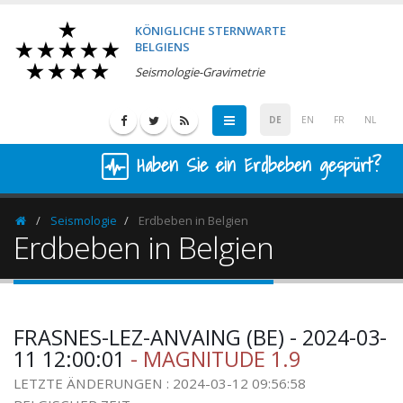
KÖNIGLICHE STERNWARTE
BELGIENS
Seismologie-Gravimetrie
DE
EN
FR
NL
Haben Sie ein Erdbeben gespürt?
Seismologie
Erdbeben in Belgien
Homepage
Erdbeben in Belgien
FRASNES-LEZ-ANVAING (BE) - 2024-03-
11 12:00:01
- MAGNITUDE 1.9
LETZTE ÄNDERUNGEN : 2024-03-12 09:56:58