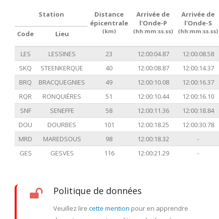
Station
Distance
Arrivée de
Arrivée de
épicentrale
l'Onde-P
l'Onde-S
(km)
(hh:mm:ss.ss)
(hh:mm:ss.ss)
Code
Lieu
LES
LESSINES
23
12:00:04.87
12:00:08.58
SKQ
STEENKERQUE
40
12:00:08.87
12:00:14.37
BRQ
BRACQUEGNIES
49
12:00:10.08
12:00:16.37
RQR
RONQUIÈRES
51
12:00:10.44
12:00:16.10
SNF
SENEFFE
58
12:00:11.36
12:00:18.84
DOU
DOURBES
101
12:00:18.25
12:00:30.78
MRD
MAREDSOUS
98
12:00:18.32
-
GES
GESVES
116
12:00:21.29
-
Politique de données
Veuillez lire
cette mention
pour en apprendre