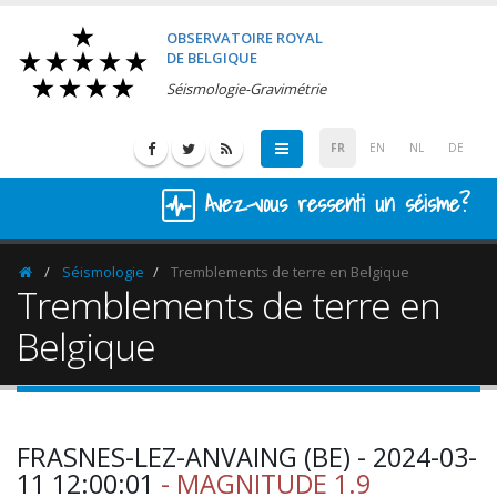
OBSERVATOIRE ROYAL
DE BELGIQUE
Séismologie-Gravimétrie
FR
EN
NL
DE
Avez-vous ressenti un séisme?
Séismologie
Tremblements de terre en Belgique
Homepage
Tremblements de terre en
Belgique
FRASNES-LEZ-ANVAING (BE) - 2024-03-
11 12:00:01
- MAGNITUDE 1.9